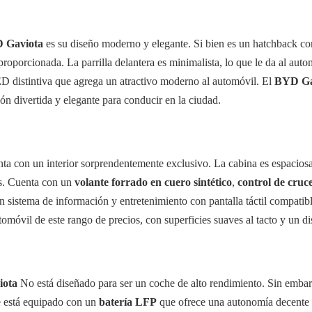
 Gaviota
es su diseño moderno y elegante. Si bien es un hatchback com
oporcionada. La parrilla delantera es minimalista, lo que le da al autom
ED distintiva que agrega un atractivo moderno al automóvil. El
BYD Ga
ción divertida y elegante para conducir en la ciudad.
ta con un interior sorprendentemente exclusivo. La cabina es espacio
os. Cuenta con un
volante forrado en cuero sintético
,
control de cruc
ran sistema de información y entretenimiento con pantalla táctil compat
omóvil de este rango de precios, con superficies suaves al tacto y un di
ota
No está diseñado para ser un coche de alto rendimiento. Sin embar
he está equipado con un
batería LFP
que ofrece una autonomía decente d