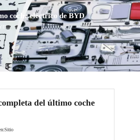
imo coche eléctrico de BYD
BYD
completa del último coche
n:
Sitio