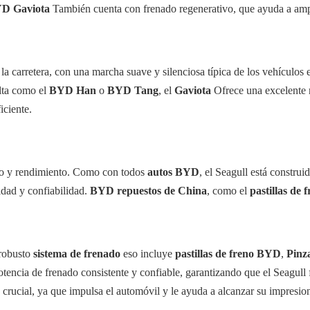
D Gaviota
También cuenta con frenado regenerativo, que ayuda a amplia
 la carretera, con una marcha suave y silenciosa típica de los vehículos 
lta como el
BYD Han
o
BYD Tang
, el
Gaviota
Ofrece una excelente r
iciente.
ño y rendimiento. Como con todos
autos BYD
, el Seagull está construi
idad y confiabilidad.
BYD repuestos de China
, como el
pastillas de 
robusto
sistema de frenado
eso incluye
pastillas de freno BYD
,
Pinz
otencia de frenado consistente y confiable, garantizando que el Seagul
rucial, ya que impulsa el automóvil y le ayuda a alcanzar su impresio