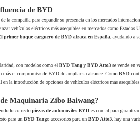
influencia de BYD
ia de la compañía para expandir su presencia en los mercados internac
 lanzar vehículos eléctricos más asequibles en mercados como Estados 
El primer buque carguero de BYD atraca en España
, ayudando a so
laridad, con modelos como el
BYD Tang
y
BYD Atto3
se vende en va
aún más el compromiso de BYD de ampliar su alcance. Como
BYD
cont
 en la introducción de opciones de vehículos eléctricos más asequible
 de
Maquinaria Zibo Baiwang
?
iendo lo correcto
piezas de automóviles BYD
es crucial para garantizar
esto para un
BYD Tang
o accesorios para un
BYD Atto3
, hay una vari