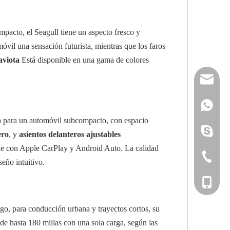
pacto, el Seagull tiene un aspecto fresco y
óvil una sensación futurista, mientras que los faros
viota
Está disponible en una gama de colores
reserveu
mashawa
+861322
sa para un automóvil subcompacto, con espacio
sales@86
+861358
mashama
ero
, y
asientos delanteros ajustables
ible con Apple CarPlay y Android Auto. La calidad
+86-533-
seño intuitivo.
+86-135
go, para conducción urbana y trayectos cortos, su
e hasta 180 millas con una sola carga, según las