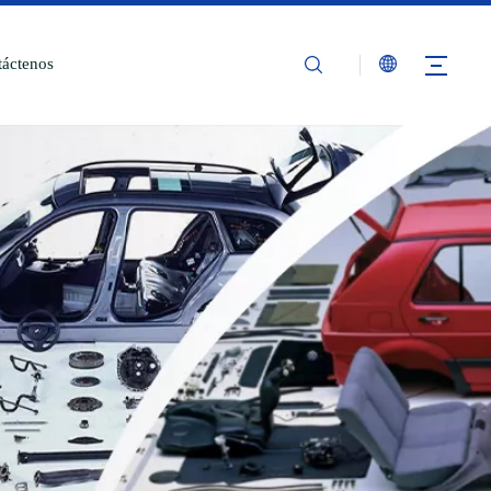
áctenos