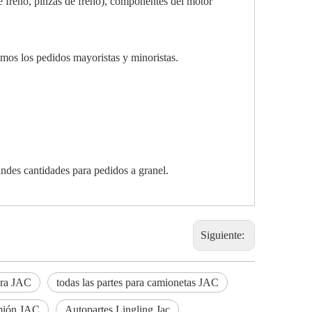
de freno, pinzas de freno), componentes del motor
amos los pedidos mayoristas y minoristas.
andes cantidades para pedidos a granel.
Siguiente:
para JAC
todas las partes para camionetas JAC
mión JAC
Autopartes Lingling Jac