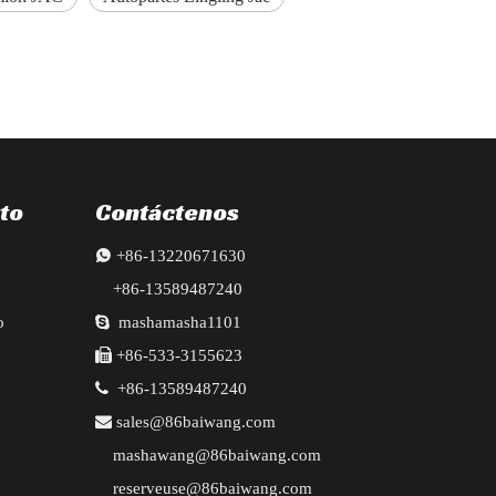
to
Contáctenos

+86-13220671630
+86-13589487240
o

mashamasha1101

+86-533-3155623

+86-13589487240

sales@86baiwang.com
mashawang@86baiwang.com
reserveuse@86baiwang.com