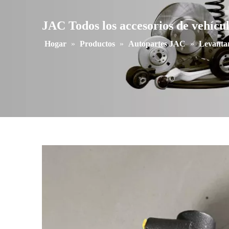
JAC Todos los accesorios de vehícu
Hogar
»
Productos
»
Autopartes JAC
»
Levanta