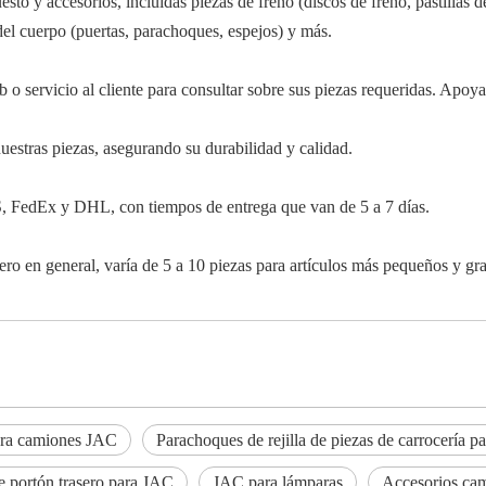
to y accesorios, incluidas piezas de freno (discos de freno, pastillas 
as del cuerpo (puertas, parachoques, espejos) y más.
 o servicio al cliente para consultar sobre sus piezas requeridas. Apoy
estras piezas, asegurando su durabilidad y calidad.
S, FedEx y DHL, con tiempos de entrega que van de 5 a 7 días.
ero en general, varía de 5 a 10 piezas para artículos más pequeños y gr
ara camiones JAC
Parachoques de rejilla de piezas de carrocería 
e portón trasero para JAC
JAC para lámparas
Accesorios ca