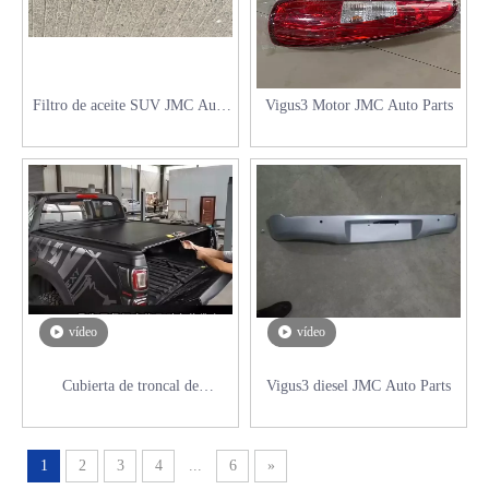
Filtro de aceite SUV JMC Auto
Vigus3 Motor JMC Auto Parts
Parts
vídeo
vídeo
Cubierta de troncal de
Vigus3 diesel JMC Auto Parts
ensamblaje modificada para JMC
Pick Up Auto Parts
1
2
3
4
...
6
»