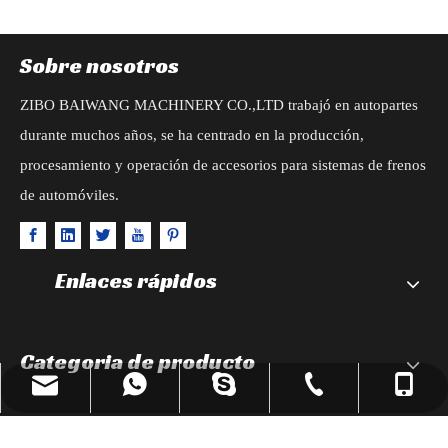
Sobre nosotros
ZIBO BAIWANG MACHINERY CO.,LTD trabajó en autopartes
durante muchos años, se ha centrado en la producción,
procesamiento y operación de accesorios para sistemas de frenos
de automóviles.
Enlaces rápidos
Categoria de producto
reserveuse@86baiwang.com
+86-13589487240
+86-533-3155623
+8613220671630
mashamasha1101
Contáctenos
mashawang@86baiwang.com
+8613589487240