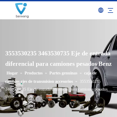
3553530235 3463530735 Eje de entrada
diferencial para camiones pesados ​​Benz
Hogar
»
Productos
»
Partes genuinas
»
caja de
cambios ejes de transmision accesorios
»
3553530235
3463530735 Eje de entrada diferencial para camiones pesados ​​
Benz