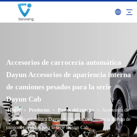
Accesorios de carrocería automática
Dayun Accesorios de apariencia interna
de camiones pesados ​​para la serie
Dayun Cab
Hogar
»
Productos
»
Partes del cuerpo
»
Accesorios de
carrocería automática Dayun Accesorios de apariencia interna de
camiones pesados ​​para la serie Dayun Cab