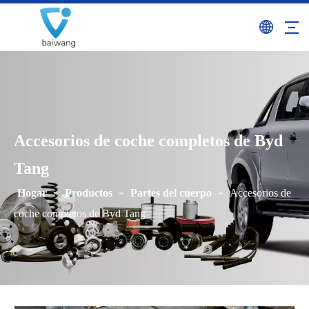
Accesorios de coche completos de Byd
Tang
Hogar
»
Productos
»
Partes del cuerpo
»
Accesorios de
coche completos de Byd Tang