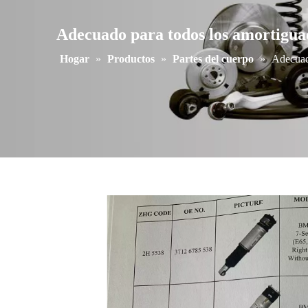
Adecuado para todos los amortigua
Hogar
»
Productos
»
Partes del cuerpo
»
Adecuad