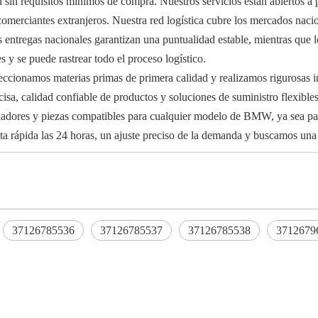
in requisitos mínimos de compra. Nuestros servicios están abiertos a pr
omerciantes extranjeros. Nuestra red logística cubre los mercados nacio
 entregas nacionales garantizan una puntualidad estable, mientras que l
 y se puede rastrear todo el proceso logístico.
eccionamos materias primas de primera calidad y realizamos rigurosas 
cisa, calidad confiable de productos y soluciones de suministro flexible
guadores y piezas compatibles para cualquier modelo de BMW, ya sea pa
a rápida las 24 horas, un ajuste preciso de la demanda y buscamos una 
37126785536
37126785537
37126785538
3712679