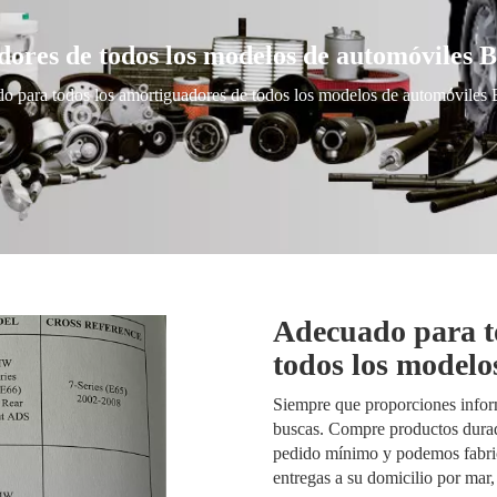
dores de todos los modelos de automóviles
o para todos los amortiguadores de todos los modelos de automóvile
Adecuado para t
todos los model
Siempre que proporciones infor
buscas. Compre productos durade
pedido mínimo y podemos fabric
entregas a su domicilio por mar,