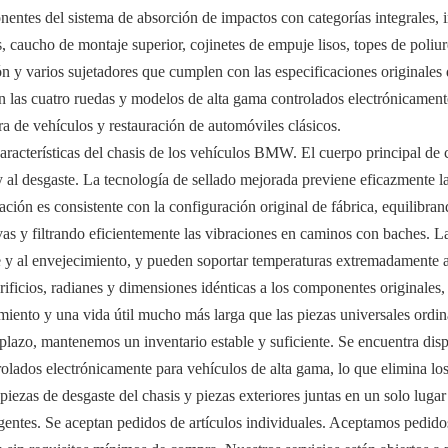
ntes del sistema de absorción de impactos con categorías integrales, 
, caucho de montaje superior, cojinetes de empuje lisos, topes de poliu
ción y varios sujetadores que cumplen con las especificaciones original
las cuatro ruedas y modelos de alta gama controlados electrónicament
a de vehículos y restauración de automóviles clásicos.
aracterísticas del chasis de los vehículos BMW. El cuerpo principal de 
 y al desgaste. La tecnología de sellado mejorada previene eficazmente la
uación es consistente con la configuración original de fábrica, equilibr
vas y filtrando eficientemente las vibraciones en caminos con baches.
e y al envejecimiento, y pueden soportar temperaturas extremadamente al
rificios, radianes y dimensiones idénticas a los componentes originales, 
miento y una vida útil mucho más larga que las piezas universales ordin
plazo, mantenemos un inventario estable y suficiente. Se encuentra dis
olados electrónicamente para vehículos de alta gama, lo que elimina los
iezas de desgaste del chasis y piezas exteriores juntas en un solo lugar 
entes. Se aceptan pedidos de artículos individuales. Aceptamos pedido