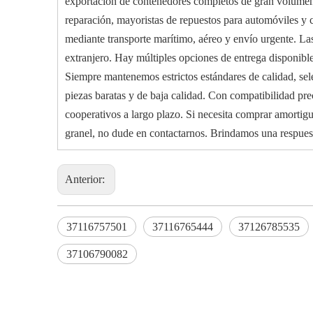
exportación de contenedores completos de gran volumen s
reparación, mayoristas de repuestos para automóviles y c
mediante transporte marítimo, aéreo y envío urgente. Las
extranjero. Hay múltiples opciones de entrega disponibles
Siempre mantenemos estrictos estándares de calidad, sel
piezas baratas y de baja calidad. Con compatibilidad pre
cooperativos a largo plazo. Si necesita comprar amorti
granel, no dude en contactarnos. Brindamos una respuest
Anterior:
37116757501
37116765444
37126785535
37106790082