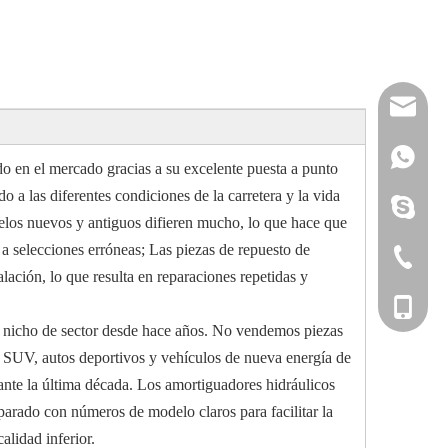
reserveu
mashawa
+861322
en el mercado gracias a su excelente puesta a punto
 a las diferentes condiciones de la carretera y la vida
sales@86
+861358
mashama
delos nuevos y antiguos difieren mucho, lo que hace que
a selecciones erróneas; Las piezas de repuesto de
+86-533-
lación, lo que resulta en reparaciones repetidas y
+86-135
 nicho de sector desde hace años. No vendemos piezas
, SUV, autos deportivos y vehículos de nueva energía de
ante la última década. Los amortiguadores hidráulicos
eparado con números de modelo claros para facilitar la
alidad inferior.