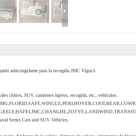
íquido anticongelante para la recogida JMC Vigus3.
iles chinos, SUV, camiones ligeros, recogida, etc., vehículos.
RY,MG,FLORID,SAFE,WINGLE,PERI,HOVER,COOLBEAR,COWR
D,GEELY,HAFEI,JMC,CHANGHE,ZOTYE,LANDWIND,TRANSS
al Series Cars and SUV Vehicles,