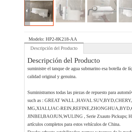
Modelo:
HP2-8K218-AA
Descripción del Producto
Descripción del Producto
suministre el tanque de agua submarino esa botella de l
calidad original y genuina.
Suministramos todas las piezas de repuesto para automóv
such as : GREAT WALL ,HAVAL SUV,BYD,CHE
MG,XIALI,JAC-REIN,REFINE,ZHONGHUA,BY
JINBEI,BAOJUN,WULING , Serie Zxauto Pickups; Hav
artículos completos para estos vehículos de China.