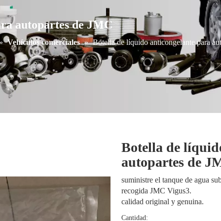
para autopartes de JMC
»
Vehículos comerciales
»
Botella de líquido anticongelante para a
Botella de líqui
autopartes de 
suministre el tanque de agua sub
recogida JMC Vigus3.
calidad original y genuina.
Cantidad: