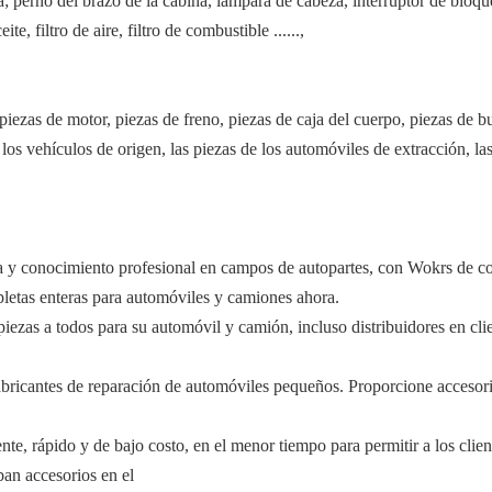
a; perno del brazo de la cabina, lámpara de cabeza, interruptor de bloque
ite, filtro de aire, filtro de combustible ......,
zas de motor, piezas de freno, piezas de caja del cuerpo, piezas de buque
 los vehículos de origen, las piezas de los automóviles de extracción, las
a y conocimiento profesional en campos de autopartes, con Wokrs de c
letas enteras para automóviles y camiones ahora.
 piezas a todos para su automóvil y camión, incluso distribuidores en cl
bricantes de reparación de automóviles pequeños. Proporcione accesorio
te, rápido y de bajo costo, en el menor tiempo para permitir a los client
ban accesorios en el