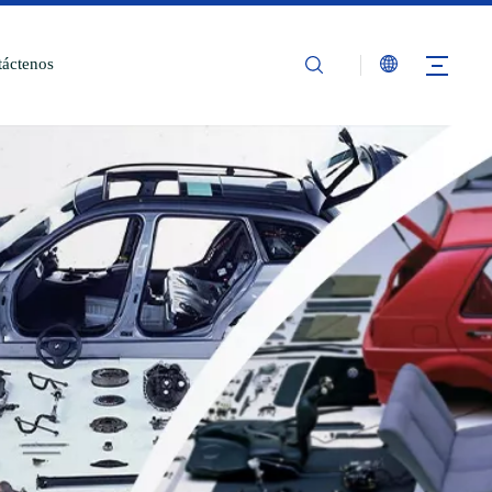
áctenos