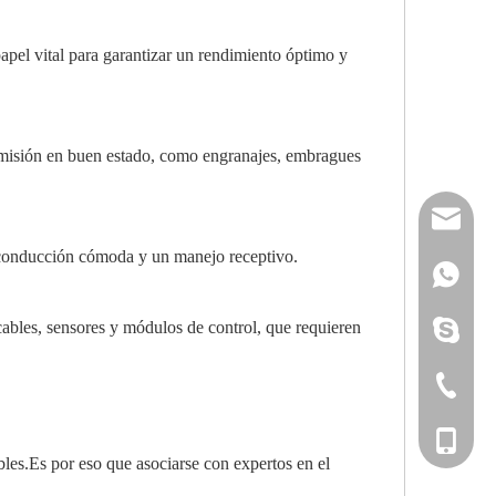
apel vital para garantizar un rendimiento óptimo y
ansmisión en buen estado, como engranajes, embragues
reserveu
a conducción cómoda y un manejo receptivo.
mashawa
+861322
ables, sensores y módulos de control, que requieren
sales@86
+861358
mashama
+86-533-
+86-135
les.Es por eso que asociarse con expertos en el