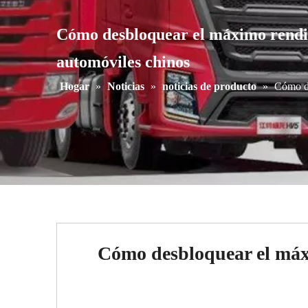
Cómo desbloquear el máximo rendimi
automóviles chinos
Hogar
»
Noticias
»
noticias de producto
»
Cómo de
Cómo desbloquear el máxi