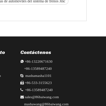
as de automóviles del sistema de frenos Jmc
to
Contáctenos

+86-13220671630
+86-13589487240
o

mashamasha1101

+86-533-3155623

+86-13589487240

sales@86baiwang.com
mashawang@86baiwang.com