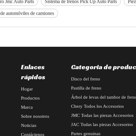
ro Jmc Auto Parts
Sistema de frenos Pick Up Auto Parts
Piez
 de automóviles de camiones
Enlaces
Categoria de produc
rápidos
Disco del freno
Pastilla de freno
Hogar
Árbol de levas del tambor de fren
Productos
Chery Todos los Accesorios
Marca
JMC Todas las piezas Accesorios
Sobre nosotros
JAC Todas las piezas Accesorios
Noticias
Partes genuinas
Contáctenos