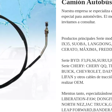
Camión Autobú
Nuestra empresa se especializa 
especial para automóviles. El m
invitamos a consultar.
Productos principales Ser
IX35, SUOBA, LANGDONG,
CERATO, MÁXIMA, FREDDY
Serie BYD: F3,F6,S6,SURUI,F
Serie CHERY: CHERY QQ, T
BUICK, CHEVROLET, DAEW
LIFAN y otros cables de tracció
realizar OEM.
Mientras tanto, especializá
LIBERATION-FAW; DONGFE
NORTH NEZ,JAC TRUCK,
LEAP FORWARD,BANDERA