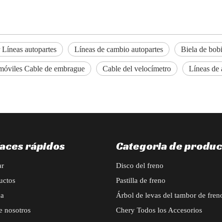
Líneas autopartes
Líneas de cambio autopartes
Biela de bob
omóviles Cable de embrague
Cable del velocímetro
Líneas de 
laces rápidos
Categoria de produc
ar
Disco del freno
uctos
Pastilla de freno
ca
Árbol de levas del tambor de fren
e nosotros
Chery Todos los Accesorios