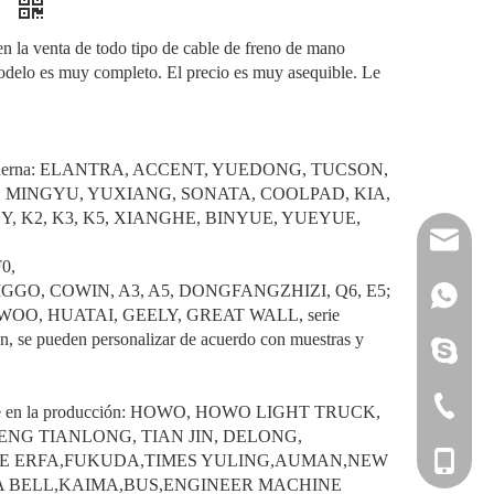
s
en la venta de todo tipo de cable de freno de mano
odelo es muy completo. El precio es muy asequible. Le
ie moderna: ELANTRA, ACCENT, YUEDONG, TUCSON,
 MINGYU, YUXIANG, SONATA, COOLPAD, KIA,
, K2, K3, K5, XIANGHE, BINYUE, YUEYUE,
reserveu
0,
IGGO, COWIN, A3, A5, DONGFANGZHIZI, Q6, E5;
mashawa
+861322
OO, HUATAI, GEELY, GREAT WALL, serie
n, se pueden personalizar de acuerdo con muestras y
sales@86
+861358
mashama
+86-533-
ndose en la producción: HOWO, HOWO LIGHT TRUCK,
NG TIANLONG, TIAN JIN, DELONG,
GE ERFA,FUKUDA,TIMES YULING,AUMAN,NEW
+86-135
 BELL,KAIMA,BUS,ENGINEER MACHINE