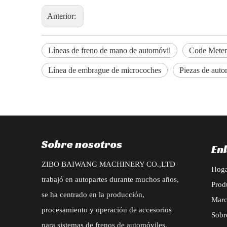
Anterior:
Líneas de freno de mano de automóvil
Code Meter 
Línea de embrague de microcoches
Piezas de aut
Sobre nosotros
En
ZIBO BAIWANG MACHINERY CO.,LTD
Hog
trabajó en autopartes durante muchos años,
Prod
se ha centrado en la producción,
Mar
procesamiento y operación de accesorios
Sobr
para sistemas de frenos de automóviles.