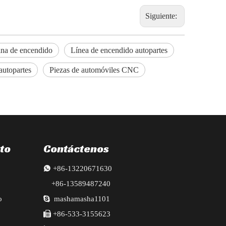
Siguiente:
ina de encendido
Línea de encendido autopartes
autopartes
Piezas de automóviles CNC
to
Contáctenos

+86-13220671630
+86-13589487240
o

mashamasha1101

+86-533-3155623