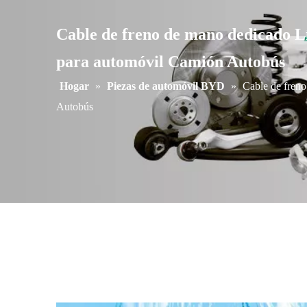
Cable de freno de mano dedicado L
para automóvil Camión Autobús
Hogar
»
Piezas de automóvil BYD
»
Cable de fren
Autobús