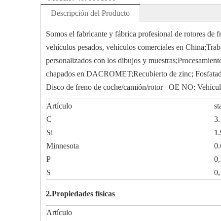
Descripción del Producto
Somos el fabricante y fábrica profesional de rotore
vehículos pesados, vehículos comerciales en China;Tra
personalizados con los dibujos y muestras;Procesamiento p
chapados en DACROMET;Recubierto de zinc; Fosfatado, c
Disco de freno de coche/camión/rotor OE NO: Vehículo 
Artículo
st
C
3.
Si
1.
Minnesota
0.
P
0,
S
0,
2.Propiedades físicas
Artículo