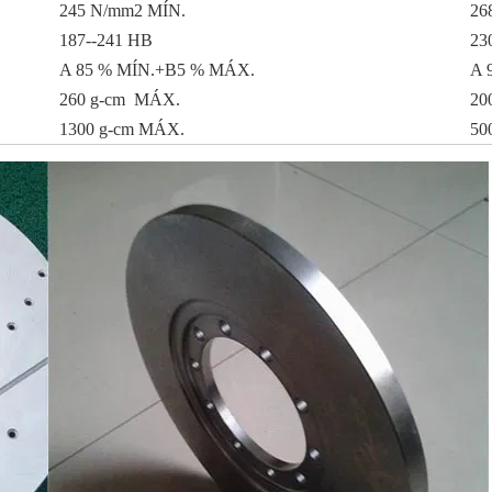
245 N/mm2 MÍN.
26
187--241 HB
23
A 85 % MÍN.+B5 % MÁX.
A 
260 g-cm MÁX.
20
1300 g-cm MÁX.
50