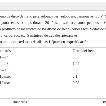
s de freno de disco de freno para automóviles, autobuses, camion
bajamos en este campo durante 20 años; no solo aceptamos pedidos de
rofundo de los rotores de los discos de freno: colores recubiertos de su
arburado, etc. Suministro de trabajos artesanales;
tipo: características detalladas
1.Químico especificación
andards
Disco del freno
1--3.4
3.3
9--2.3
1.95
6--0.9
0.75
15 máx.
0.1
12 máx.
0.08
standards
Dis