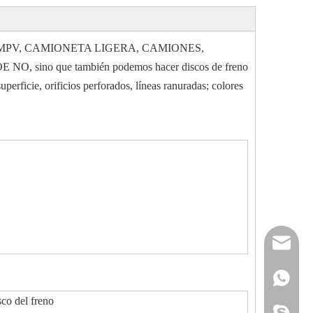
etas, SUV, MPV, CAMIONETA LIGERA, CAMIONES,
 OE NO, sino que también podemos hacer discos de freno
perficie, orificios perforados, líneas ranuradas; colores
reserveu
mashawa
+861322
co del freno
sales@86
+861358
mashama