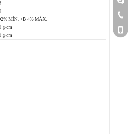
8
0
+86-533-
92% MÍN. +B 4% MÁX.
0 g-cm
+86-135
0 g-cm