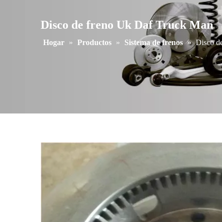
Disco de freno Uk Daf Truck Man
Hogar
»
Productos
»
Sistema de frenos
»
Disco d