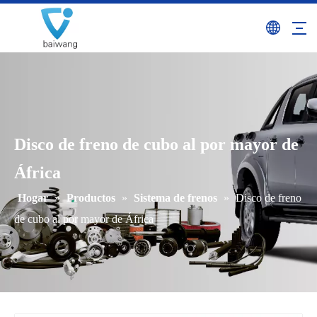
Disco de freno de cubo al por mayor de
África
Hogar
»
Productos
»
Sistema de frenos
»
Disco de freno
de cubo al por mayor de África