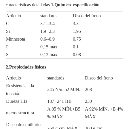
características detalladas
1.Químico especificación
Artículo
standards
Disco del freno
C
3.1--3.4
3.3
Si
1.9--2.3
1.95
Minnesota
0.6--0.9
0.75
P
0,15 máx.
0.1
S
0,12 máx.
0.08
2.Propiedades físicas
Artículo
standards
Disco del freno
Resistencia a la
245 N/mm2 MÍN.
268
tracción
Dureza HB
187--241 HB
230
A 85 % MÍN.+B5
A 92% MÍN. +B 4%
microestructura
% MÁX.
MÁX.
Disco de equilibrio
260 g-cm MÁX.
200 g-cm