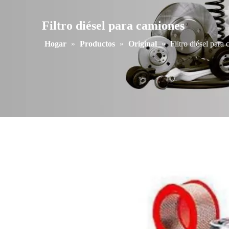
Filtro diésel para camiones
Hogar
»
Productos
»
Original
»
Filtro diésel para