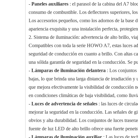
-
Paneles auxiliares
: el parasol de la cabina del A7 bl
consumo de combustible. Los deflectores superiores, los 
Los accesorios pequeños, como los adornos de la base del 
apariencia exquisita y una instalación perfecta, protegi
2. Sistema de iluminación: advertencia de alto brillo, via
Compatibles con toda la serie HOWO A7, estas luces adop
seguridad de conducción en cuanto a brillo. Con altas cal
una sólida garantía de seguridad en la conducción. Se pue
-
Lámparas de iluminación delantera
: Los conjuntos
bajas, lo que brinda una larga distancia de irradiación 
que mejora efectivamente la visibilidad de conducción no
en condiciones climáticas de baja visibilidad, como lluvi
-
Luces de advertencia de señales
: las luces de circu
mejorar la seguridad en la conducción. Las señales de gi
obvios y alta durabilidad. Los conjuntos de luces traser
fuente de luz LED de alto brillo ofrece una fuerte penetr
-
Lámparas de iluminación auxiliar
: Las luces de tec