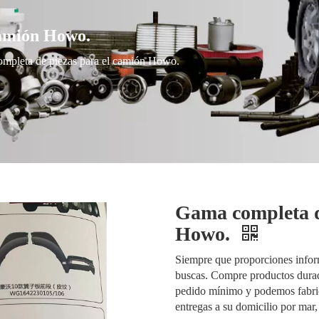
camión Howo.
mpleta de piezas para el camión Howo.
Gama completa d
Howo.
Siempre que proporciones infor
buscas. Compre productos durade
pedido mínimo y podemos fabric
entregas a su domicilio por mar,