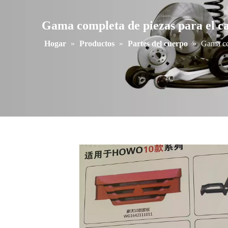
Gama completa de piezas para el 
Hogar
»
Productos
»
Partes del cuerpo
»
Gama co