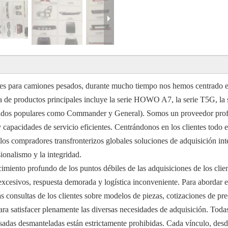
tes para camiones pesados, durante mucho tiempo nos hemos centrado en 
de productos principales incluye la serie HOWO A7, la serie T5G, la 
os populares como Commander y General). Somos un proveedor profesio
 capacidades de servicio eficientes. Centrándonos en los clientes todo e
 los compradores transfronterizos globales soluciones de adquisición i
sionalismo y la integridad.
iento profundo de los puntos débiles de las adquisiciones de los clien
s excesivos, respuesta demorada y logística inconveniente. Para abordar
as consultas de los clientes sobre modelos de piezas, cotizaciones de pr
a satisfacer plenamente las diversas necesidades de adquisición. Todas 
 usadas desmanteladas están estrictamente prohibidas. Cada vínculo, des