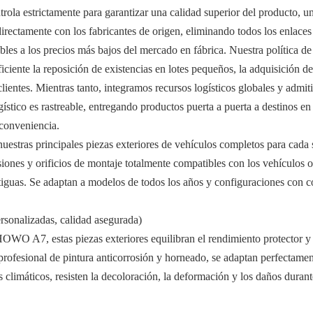
trola estrictamente para garantizar una calidad superior del producto, 
directamente con los fabricantes de origen, eliminando todos los enlac
bles a los precios más bajos del mercado en fábrica. Nuestra política d
iciente la reposición de existencias en lotes pequeños, la adquisición de
ientes. Mientras tanto, integramos recursos logísticos globales y admi
ístico es rastreable, entregando productos puerta a puerta a destinos en
y conveniencia.
nuestras principales piezas exteriores de vehículos completos para cad
ones y orificios de montaje totalmente compatibles con los vehículos or
antiguas. Se adaptan a modelos de todos los años y configuraciones con 
rsonalizadas, calidad asegurada)
OWO A7, estas piezas exteriores equilibran el rendimiento protector y l
 profesional de pintura anticorrosión y horneado, se adaptan perfectame
s climáticos, resisten la decoloración, la deformación y los daños duran