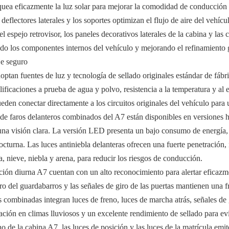
oquea eficazmente la luz solar para mejorar la comodidad de conducción y
deflectores laterales y los soportes optimizan el flujo de aire del veh
espejo retrovisor, los paneles decorativos laterales de la cabina y las 
endo los componentes internos del vehículo y mejorando el refinamiento 
je seguro
tan fuentes de luz y tecnología de sellado originales estándar de fábri
ificaciones a prueba de agua y polvo, resistencia a la temperatura y al e
den conectar directamente a los circuitos originales del vehículo para un
 de faros delanteros combinados del A7 están disponibles en versiones 
y una visión clara. La versión LED presenta un bajo consumo de energía, 
cturna. Las luces antiniebla delanteras ofrecen una fuerte penetración,
a, nieve, niebla y arena, para reducir los riesgos de conducción.
lación diurna A7 cuentan con un alto reconocimiento para alertar eficaz
ro del guardabarros y las señales de giro de las puertas mantienen una 
as combinadas integran luces de freno, luces de marcha atrás, señales de
ación en climas lluviosos y un excelente rendimiento de sellado para evi
ho de la cabina A7, las luces de posición y las luces de la matrícula e