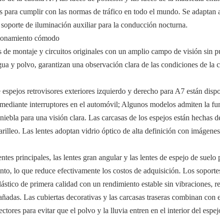
as para cumplir con las normas de tráfico en todo el mundo. Se adaptan 
o soporte de iluminación auxiliar para la conducción nocturna.
ncionamiento cómodo
montaje y circuitos originales con un amplio campo de visión sin punt
ua y polvo, garantizan una observación clara de las condiciones de la ca
 espejos retrovisores exteriores izquierdo y derecho para A7 están dispo
te mediante interruptores en el automóvil; Algunos modelos admiten la fu
niebla para una visión clara. Las carcasas de los espejos están hechas de
rilleo. Las lentes adoptan vidrio óptico de alta definición con imágenes
entes principales, las lentes gran angular y las lentes de espejo de suel
o, lo que reduce efectivamente los costos de adquisición. Los soportes, 
stico de primera calidad con un rendimiento estable sin vibraciones, res
añadas. Las cubiertas decorativas y las carcasas traseras combinan con e
tores para evitar que el polvo y la lluvia entren en el interior del espej