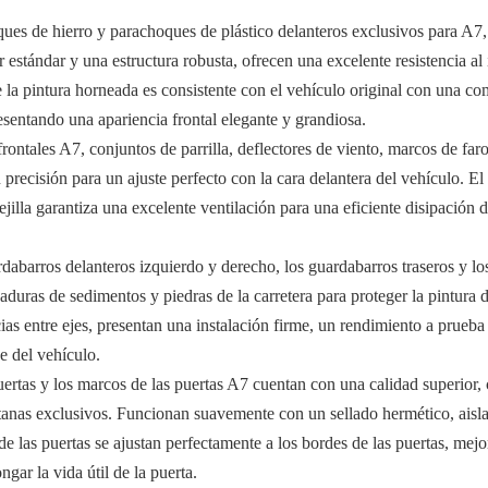
ques de hierro y parachoques de plástico delanteros exclusivos para A7
r estándar y una estructura robusta, ofrecen una excelente resistencia a
e la pintura horneada es consistente con el vehículo original con una co
esentando una apariencia frontal elegante y grandiosa.
frontales A7, conjuntos de parrilla, deflectores de viento, marcos de f
precisión para un ajuste perfecto con la cara delantera del vehículo. El 
jilla garantiza una excelente ventilación para una eficiente disipación 
rdabarros delanteros izquierdo y derecho, los guardabarros traseros y l
caduras de sedimentos y piedras de la carretera para proteger la pintura
ias entre ejes, presentan una instalación firme, un rendimiento a prueba
je del vehículo.
uertas y los marcos de las puertas A7 cuentan con una calidad superior, 
tanas exclusivos. Funcionan suavemente con un sellado hermético, aislan
 de las puertas se ajustan perfectamente a los bordes de las puertas, me
gar la vida útil de la puerta.