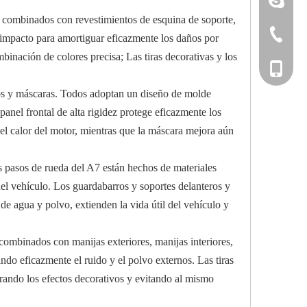
, combinados con revestimientos de esquina de soporte,
+86-533-
l impacto para amortiguar eficazmente los daños por
mbinación de colores precisa; Las tiras decorativas y los
+86-135
aros y máscaras. Todos adoptan un diseño de molde
panel frontal de alta rigidez protege eficazmente los
del calor del motor, mientras que la máscara mejora aún
os pasos de rueda del A7 están hechos de materiales
 del vehículo. Los guardabarros y soportes delanteros y
 de agua y polvo, extienden la vida útil del vehículo y
combinados con manijas exteriores, manijas interiores,
do eficazmente el ruido y el polvo externos. Las tiras
jorando los efectos decorativos y evitando al mismo