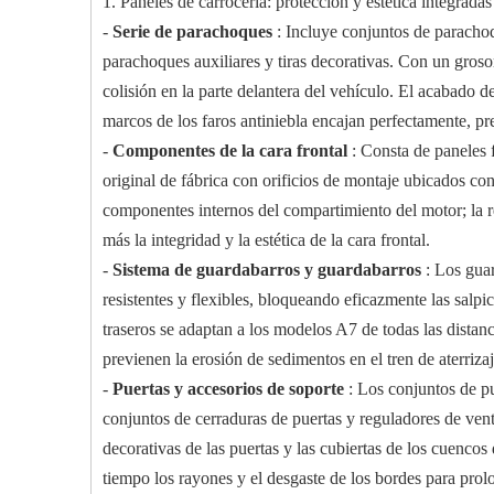
1. Paneles de carrocería: protección y estética integradas
-
Serie de parachoques
: Incluye conjuntos de paracho
parachoques auxiliares y tiras decorativas. Con un groso
colisión en la parte delantera del vehículo. El acabado d
marcos de los faros antiniebla encajan perfectamente, pr
-
Componentes de la cara frontal
: Consta de paneles 
original de fábrica con orificios de montaje ubicados con 
componentes internos del compartimiento del motor; la re
más la integridad y la estética de la cara frontal.
-
Sistema de guardabarros y guardabarros
: Los gua
resistentes y flexibles, bloqueando eficazmente las salpi
traseros se adaptan a los modelos A7 de todas las distanc
previenen la erosión de sedimentos en el tren de aterriza
-
Puertas y accesorios de soporte
: Los conjuntos de p
conjuntos de cerraduras de puertas y reguladores de ven
decorativas de las puertas y las cubiertas de los cuencos
tiempo los rayones y el desgaste de los bordes para prolon