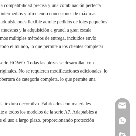
una compatibilidad precisa y una combinación perfecta
es intermedios y ofreciendo concesiones de máximas
e adquisiciones flexible admite pedidos de lotes pequeños
 muestras y la adquisición a granel a gran escala,
timos múltiples métodos de entrega, incluidos envío
 todo el mundo, lo que permite a los clientes completar
a serie HOWO. Todas las piezas se desarrollan con
iginales. No se requieren modificaciones adicionales, lo
cobertura de categoría completa, lo que permite una
a textura decorativa. Fabricados con materiales
reserveu
nte a todos los modelos de la serie A7. Adaptables a
te el uso a largo plazo, proporcionando protección
mashawa
+861322
sales@86
+861358
mashama