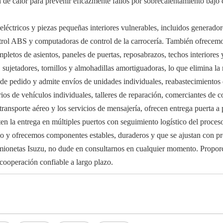
n de calor para prevenir eficazmente fallos por sobrecalentamiento baj
éctricos y piezas pequeñas interiores vulnerables, incluidos generadore
rol ABS y computadoras de control de la carrocería. También ofrecemos 
mpletos de asientos, paneles de puertas, reposabrazos, techos interiore
 sujetadores, tornillos y almohadillas amortiguadoras, lo que elimina la 
 pedido y admite envíos de unidades individuales, reabastecimientos 
os de vehículos individuales, talleres de reparación, comerciantes de co
l transporte aéreo y los servicios de mensajería, ofrecen entrega puerta 
ten la entrega en múltiples puertos con seguimiento logístico del proce
o y ofrecemos componentes estables, duraderos y que se ajustan con pre
mionetas Isuzu, no dude en consultarnos en cualquier momento. Proporc
 cooperación confiable a largo plazo.