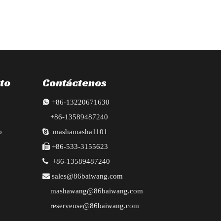
to
Contáctenos

+86-13220671630
+86-13589487240
o

mashamasha1101

+86-533-3155623

+86-13589487240

sales@86baiwang.com
mashawang@86baiwang.com
reserveuse@86baiwang.com