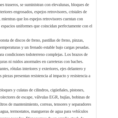
es traseros, se suministran con elevalunas, bloques de
eriores engrosados, espejos retrovisores, cristales de
, mientras que los espejos retrovisores cuentan con
za espacios uniformes que coincidan perfectamente con el
nsta de discos de freno, pastillas de freno, pinzas,
s temperaturas y un frenado estable bajo cargas pesadas.
 para condiciones todoterreno complejas. Los brazos de
olguras ni ruidos anormales en carreteras con baches.
tes, rótulas interiores y exteriores, ejes delantero y
s piezas presentan resistencia al impacto y resistencia a
loques y culatas de cilindros, cigüeñales, pistones,
colectores de escape, válvulas EGR, bujías, bobinas de
ltros de mantenimiento, correas, tensores y separadores
e agua, termostatos, mangueras de agua para vehículos