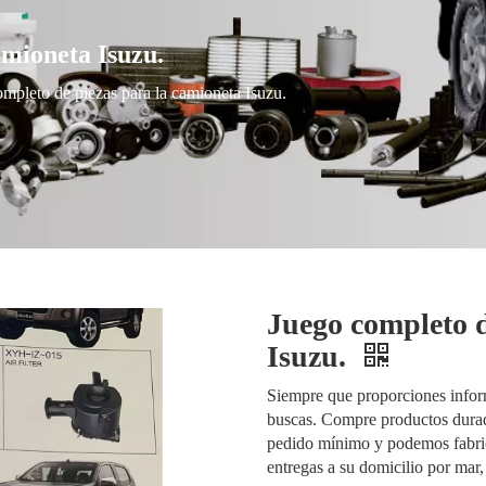
amioneta Isuzu.
mpleto de piezas para la camioneta Isuzu.
Juego completo d
Isuzu.
Siempre que proporciones infor
buscas. Compre productos durade
pedido mínimo y podemos fabric
entregas a su domicilio por mar,