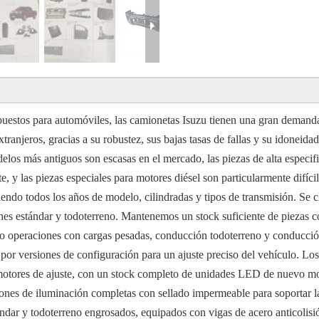
estos para automóviles, las camionetas Isuzu tienen una gran demanda en
tranjeros, gracias a su robustez, sus bajas tasas de fallas y su idoneida
delos más antiguos son escasas en el mercado, las piezas de alta espec
e, y las piezas especiales para motores diésel son particularmente difíc
iendo todos los años de modelo, cilindradas y tipos de transmisión. Se c
iones estándar y todoterreno. Mantenemos un stock suficiente de piezas 
mo operaciones con cargas pesadas, conducción todoterreno y conducción
 por versiones de configuración para un ajuste preciso del vehículo. Lo
otores de ajuste, con un stock completo de unidades LED de nuevo mod
iones de iluminación completas con sellado impermeable para soportar la
ndar y todoterreno engrosados, equipados con vigas de acero anticolisión