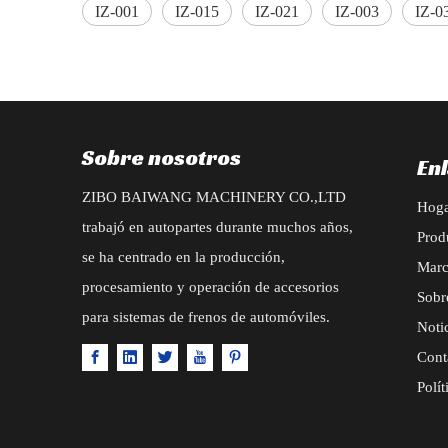
IZ-001
IZ-015
IZ-021
IZ-003
IZ-0
Sobre nosotros
En
ZIBO BAIWANG MACHINERY CO.,LTD
Hog
trabajó en autopartes durante muchos años,
Prod
se ha centrado en la producción,
Mar
procesamiento y operación de accesorios
Sobr
para sistemas de frenos de automóviles.
Noti
Cont
Polít