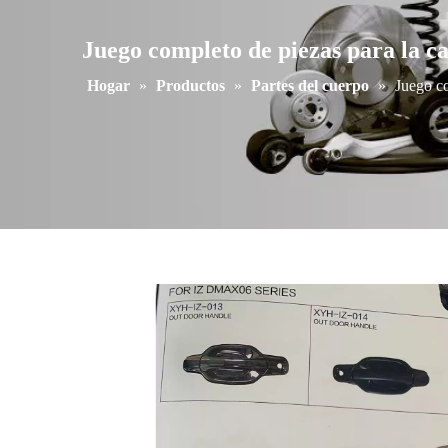
Juego completo de piezas para la c
Hogar
»
Productos
»
Partes del cuerpo
»
Juego co