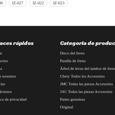
30
IZ-027
IZ-022
IZ-023
laces rápidos
Categoria de produc
ar
Disco del freno
uctos
Pastilla de freno
ca
Árbol de levas del tambor de fren
e nosotros
Chery Todos los Accesorios
cias
JMC Todas las piezas Accesorios
áctenos
JAC Todas las piezas Accesorios
ica de privacidad
Partes genuinas
Original