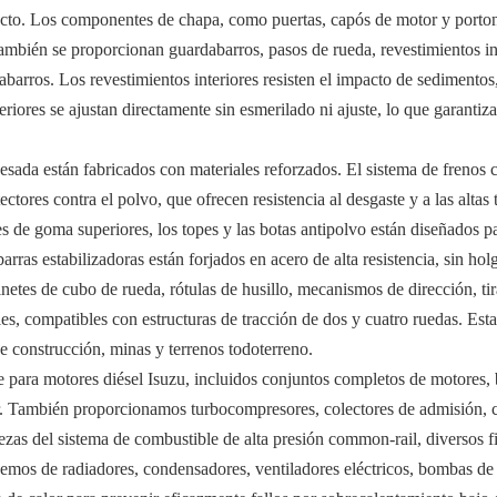
pacto. Los componentes de chapa, como puertas, capós de motor y porton
 También se proporcionan guardabarros, pasos de rueda, revestimientos int
abarros. Los revestimientos interiores resisten el impacto de sedimentos
eriores se ajustan directamente sin esmerilado ni ajuste, lo que garanti
esada están fabricados con materiales reforzados. El sistema de frenos co
ectores contra el polvo, que ofrecen resistencia al desgaste y a las alta
tes de goma superiores, los topes y las botas antipolvo están diseñados
 barras estabilizadoras están forjados en acero de alta resistencia, sin h
etes de cubo de rueda, rótulas de husillo, mecanismos de dirección, tiran
les, compatibles con estructuras de tracción de dos y cuatro ruedas. Esta
de construcción, minas y terrenos todoterreno.
e para motores diésel Isuzu, incluidos conjuntos completos de motores, b
otor. También proporcionamos turbocompresores, colectores de admisión, 
zas del sistema de combustible de alta presión common-rail, diversos fi
ponemos de radiadores, condensadores, ventiladores eléctricos, bombas d