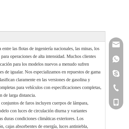
reserveu
tre las flotas de ingeniería nacionales, las minas, los
d para operaciones de alta intensidad. Muchos clientes
mashawa
+861322
ificación para los modelos nuevos a menudo sufren
iles de igualar. Nos especializamos en repuestos de gama
sales@86
+861358
mashama
lasifican claramente en las versiones de gasolina y
completas para vehículos con especificaciones completas,
+86-533-
 de larga distancia.
+86-135
s conjuntos de faros incluyen cuerpos de lámpara,
elo con luces de circulación diurna y variantes
s duras condiciones climáticas exteriores. Los
, cajas absorbentes de energía, luces antiniebla,