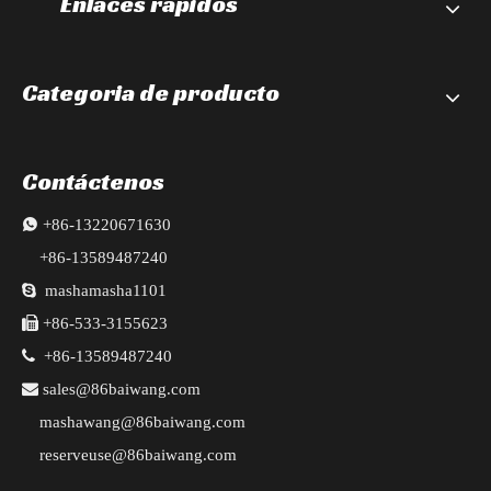
Enlaces rápidos
Categoria de producto
Contáctenos

+86-13220671630
+86-13589487240

mashamasha1101

+86-533-3155623

+86-13589487240

sales@86baiwang.com
mashawang@86baiwang.com
reserveuse@86baiwang.com