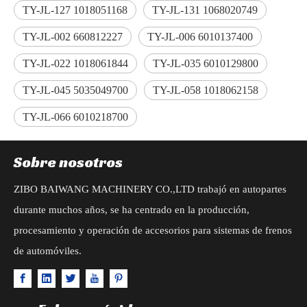
TY-JL-127 1018051168
TY-JL-131 1068020749
TY-JL-002 660812227
TY-JL-006 6010137400
TY-JL-022 1018061844
TY-JL-035 6010129800
TY-JL-045 5035049700
TY-JL-058 1018062158
TY-JL-066 6010218700
Sobre nosotros
ZIBO BAIWANG MACHINERY CO.,LTD trabajó en autopartes
durante muchos años, se ha centrado en la producción,
procesamiento y operación de accesorios para sistemas de frenos
de automóviles.