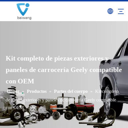
Kit completo de piezas exteriores y
paneles de carrocería Geely compatible
con OEM
Hogar
»
Productos
»
Partes del cuerpo
»
Kit completo
de piezas exteriores y paneles de carrocería Geely compatible
con OEM