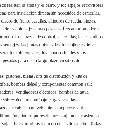
os resisten la arena y el barro, y los espejos retrovisores
as para instalación directa sin necesidad de esmerilar.
iscos de freno, pastillas, cilindros de rueda, pinzas,
frenado estable bajo cargas pesadas. Los amortiguadores,
erreno. Los brazos de control, las rótulas, los casquillos
 semiejes, las juntas universales, los cojinetes de las
sero, los diferenciales, los mandos finales y los
s pesadas para uso a largo plazo en sitios de
, pistones, bielas, kits de distribución y kits de
ustible, bombas diésel y componentes common-rail;
nsadores, ventiladores eléctricos, bombas de agua,
por sobrecalentamiento bajo cargas pesadas.
mazos de cables para vehículos completos; varios
ifunción e interruptores de luz; conjuntos de asientos,
 sujetadores, tornillos y almohadillas de caucho. Todas