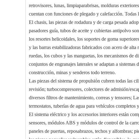
retrovisores, lunas, limpiaparabrisas, molduras exteriores
cuentan con funciones de plegado y calefacción. Todas las
El chasis, las piezas de rodadura y de carga pesada adopt
pasadores guía, tubos de aceite y cubiertas antipolvo son
los resortes helicoidales, los soportes de goma superiores
y las barras estabilizadoras fabricados con acero de alta 
ruedas, los cubos y las manguetas, los mecanismos de direc
conjuntos de engranajes laterales se adaptan a sistemas d
construcción, minas y senderos todo terreno.
Las piezas del sistema de propulsión cubren todas las cili
revisión; turbocompresores, colectores de admisión/esc
diversos filtros de mantenimiento, correas y tensores; L
termostatos, tuberías de agua para vehículos completos y
El sistema eléctrico y los accesorios interiores están c
sensores, módulos ABS y módulos de control de la carroce
paneles de puertas, reposabrazos, techos y alfombras; pi