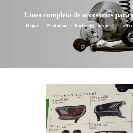
Línea completa de accesorios para 
Hogar
»
Productos
»
Partes del cuerpo
»
Línea co