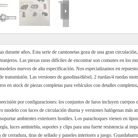
s durante años. Esta serie de camionetas goza de una gran circulación,
xtranjeros. Las piezas raras difíciles de encontrar son comunes en los m
s modelos nuevos de alta especificación. Nos especializamos en repuesto
de transmisión. Las versiones de gasolina/diésel, 2 ruedas/4 ruedas motr
s en stock de piezas completas para vehículos con detalles completos,
n precisión por configuraciones: los conjuntos de faros incluyen cuerpos
 modelo con luces de circulación diurna y versiones halógenas más anti
portar ambientes exteriores hostiles. Los parachoques vienen en tipos 
rgía, luces antiniebla, soportes y clips para una fuerte resistencia al i
 de cerradura, tiras de sellado y paneles interiores a juego. Guardabarro