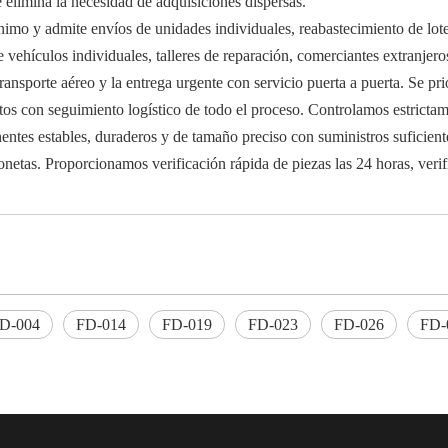
e elimina la necesidad de adquisiciones dispersas.
nimo y admite envíos de unidades individuales, reabastecimiento de lot
 vehículos individuales, talleres de reparación, comerciantes extranjero
 transporte aéreo y la entrega urgente con servicio puerta a puerta. Se p
rtos con seguimiento logístico de todo el proceso. Controlamos estricta
ntes estables, duraderos y de tamaño preciso con suministros suficient
onetas. Proporcionamos verificación rápida de piezas las 24 horas, veri
D-004
FD-014
FD-019
FD-023
FD-026
FD-