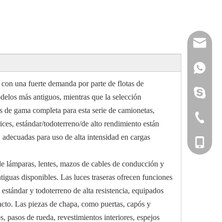
reserveu
mashawa
+861322
 con una fuerte demanda por parte de flotas de
sales@86
+861358
mashama
odelos más antiguos, mientras que la selección
s de gama completa para esta serie de camionetas,
+86-533-
ices, estándar/todoterreno/de alto rendimiento están
 adecuadas para uso de alta intensidad en cargas
+86-135
 de lámparas, lentes, mazos de cables de conducción y
guas disponibles. Las luces traseras ofrecen funciones
estándar y todoterreno de alta resistencia, equipados
mpacto. Las piezas de chapa, como puertas, capós y
s, pasos de rueda, revestimientos interiores, espejos