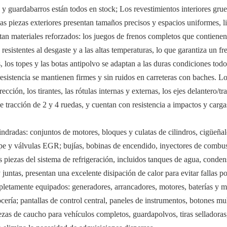
 y guardabarros están todos en stock; Los revestimientos interiores grues
 piezas exteriores presentan tamaños precisos y espacios uniformes, list
an materiales reforzados: los juegos de frenos completos que contienen d
 resistentes al desgaste y a las altas temperaturas, lo que garantiza un 
, los topes y las botas antipolvo se adaptan a las duras condiciones todot
resistencia se mantienen firmes y sin ruidos en carreteras con baches. Los
ción, los tirantes, las rótulas internas y externas, los ejes delantero/tra
e tracción de 2 y 4 ruedas, y cuentan con resistencia a impactos y carga
ndradas: conjuntos de motores, bloques y culatas de cilindros, cigüeñales
ape y válvulas EGR; bujías, bobinas de encendido, inyectores de comb
as piezas del sistema de refrigeración, incluidos tanques de agua, conde
 juntas, presentan una excelente disipación de calor para evitar fallas 
ompletamente equipados: generadores, arrancadores, motores, baterías y 
ría; pantallas de control central, paneles de instrumentos, botones mult
ezas de caucho para vehículos completos, guardapolvos, tiras selladoras,