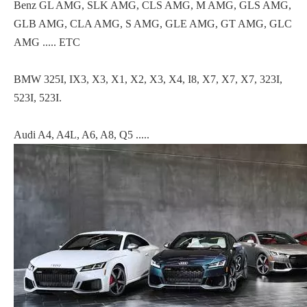
Benz GL AMG, SLK AMG, CLS AMG, M AMG, GLS AMG,
GLB AMG, CLA AMG, S AMG, GLE AMG, GT AMG, GLC
AMG ..... ETC
BMW 325I, IX3, X3, X1, X2, X3, X4, I8, X7, X7, X7, 323I,
523I, 523I.
Audi A4, A4L, A6, A8, Q5 .....