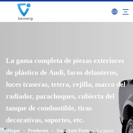
La gama completa de piezas exteriores
de plástico de Audi, faros delanteros,
luces traseras, tetera, rejilla, marco del
radiador, parachoques, cubierta del
tanque de combustible, tiras
decorativas, soportes, etc.
Hogar
»
Productos
»
Audi Auto Parts
»
La gama