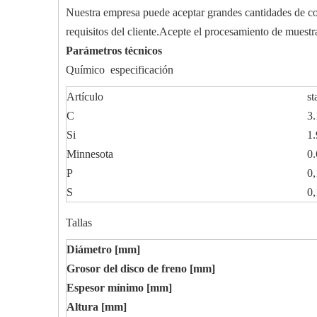
Nuestra empresa puede aceptar grandes cantidades de co
requisitos del cliente.Acepte el procesamiento de muestr
Parámetros técnicos
Químico especificación
Artículo
st
C
3.
Si
1.
Minnesota
0.
P
0,
S
0,
Tallas
Diámetro [mm]
Grosor del disco de freno [mm]
Espesor mínimo [mm]
Altura [mm]