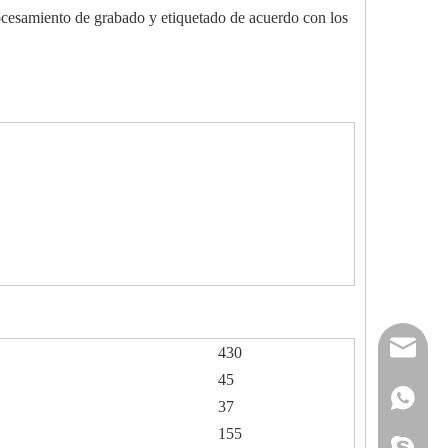
ocesamiento de grabado y etiquetado de acuerdo con los
reserveu
430
45
mashawa
+861322
37
155
sales@86
+861358
mashama