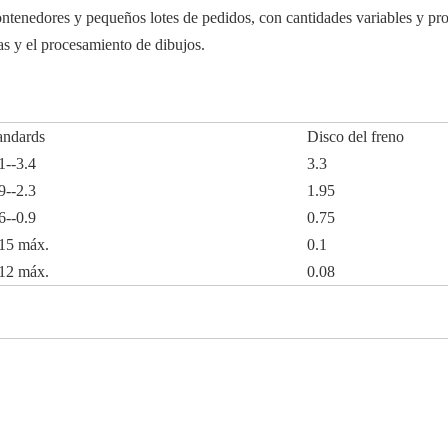
ntenedores y pequeños lotes de pedidos, con cantidades variables y pr
as y el procesamiento de dibujos.
andards
Disco del freno
1--3.4
3.3
9--2.3
1.95
6--0.9
0.75
15 máx.
0.1
12 máx.
0.08