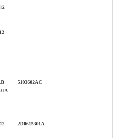
12
12
AB
5103602AC
01A
12
2D0615301A