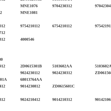
MNE1076
9704230312
97042304
2
MNE1081
012
9754210112
6754210112
97542191
712
312
4000546
80
912
2D0615301B
5103602AA
5103602
9024230112
9024230312
ZD06156
601A
68013764AA
412
9014230812
ZD0615601C
312
9024210412
9014210312
90142106