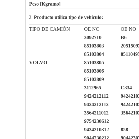
Peso [
K
gramo]
2.
Producto utiliza tipo de vehículo:
TIPO DE CAMIÓN
OE NO
OE NO
3092710
B6
85103803
2051509
85103804
8511049
VOLVO
85103805
85103806
85103809
3112965
C334
9424212112
9424210
9424212112
9424210
3564211012
3564210
9754230612
9434210312
858
9044230212
9044230