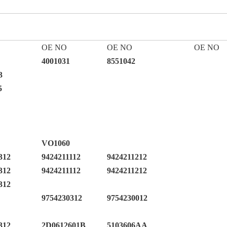
OE NO
OE NO
OE NO
4001031
8551042
3
5
VO1060
312
9424211112
9424211212
312
9424211112
9424211212
312
9754230312
9754230012
312
2D0612601B
5103606AA