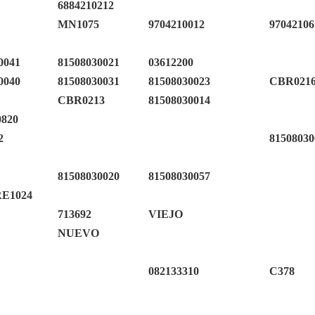
6884210212
MN1075
9704210012
97042106
0041
81508030021
03612200
0040
81508030031
81508030023
CBR021
CBR0213
81508030014
0820
2
81508030
81508030020
81508030057
E1024
713692
VIEJO
NUEVO
082133310
C378