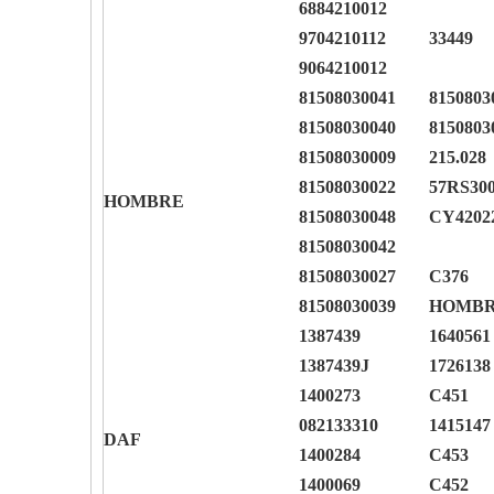
6884210012
9704210112
33449
9064210012
81508030041
8150803
81508030040
8150803
81508030009
215.028
81508030022
57RS30
HOMBRE
81508030048
CY4202
81508030042
81508030027
C376
81508030039
HOMBR
1387439
1640561
1387439J
1726138
1400273
C451
082133310
1415147
DAF
1400284
C453
1400069
C452