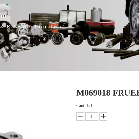
no
8 FRUEHAUF Disco de freno
M069018 FRUEH
Cantidad: