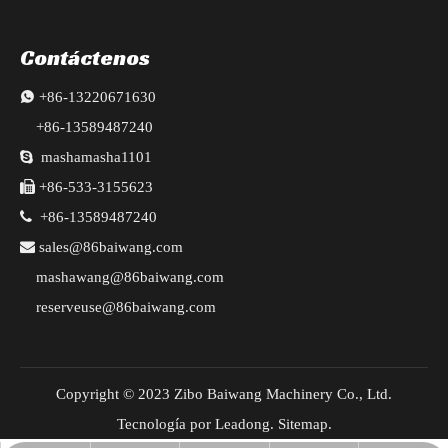
Contáctenos

+86-13220671630
+86-13589487240

mashamasha1101

+86-533-3155623

+86-13589487240

sales@86baiwang.com
mashawang@86baiwang.com
reserveuse@86baiwang.com
Copyright © 2023 Zibo Baiwang Machinery Co., Ltd.
Tecnología por
Leadong
.
Sitemap
.