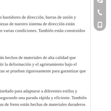
+86-533-
 bastidores de dirección, barras de unión y
iezas de nuestro sistema de dirección están
+86-135
en varias condiciones. También están construidos
án hechos de materiales de alta calidad que
tir la deformación y el agrietamiento bajo el
zas se prueban rigurosamente para garantizar que
iseñado para adaptarse a diferentes estilos y
asegurando una parada rápida y eficiente. También
las de freno están hechas de materiales duraderos