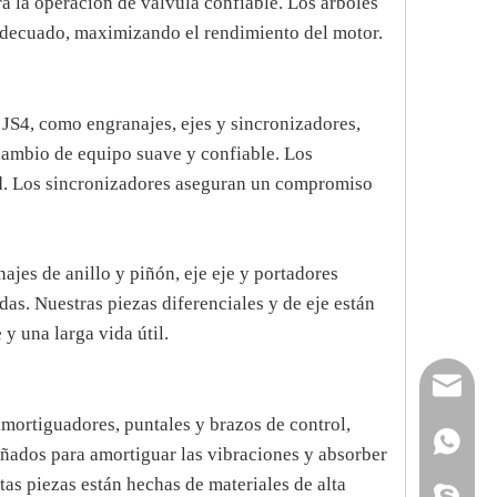
ra la operación de válvula confiable. Los árboles
 adecuado, maximizando el rendimiento del motor.
JS4, como engranajes, ejes y sincronizadores,
 cambio de equipo suave y confiable. Los
dad. Los sincronizadores aseguran un compromiso
ajes de anillo y piñón, eje eje y portadores
das. Nuestras piezas diferenciales y de eje están
y una larga vida útil.
reserveu
mortiguadores, puntales y brazos de control,
mashawa
+861322
ñados para amortiguar las vibraciones y absorber
as piezas están hechas de materiales de alta
sales@86
+861358
mashama