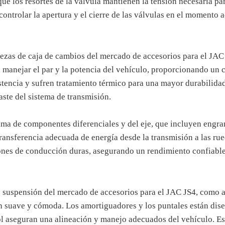
que los resortes de la válvula mantienen la tensión necesaria pa
ontrolar la apertura y el cierre de las válvulas en el momento
ezas de caja de cambios del mercado de accesorios para el JAC 
a manejar el par y la potencia del vehículo, proporcionando un
sistencia y sufren tratamiento térmico para una mayor durabili
aste del sistema de transmisión.
ama de componentes diferenciales y del eje, que incluyen engran
transferencia adecuada de energía desde la transmisión a las rue
nes de conducción duras, asegurando un rendimiento confiable 
 suspensión del mercado de accesorios para el JAC JS4, como a
 suave y cómoda. Los amortiguadores y los puntales están dise
l aseguran una alineación y manejo adecuados del vehículo. Est