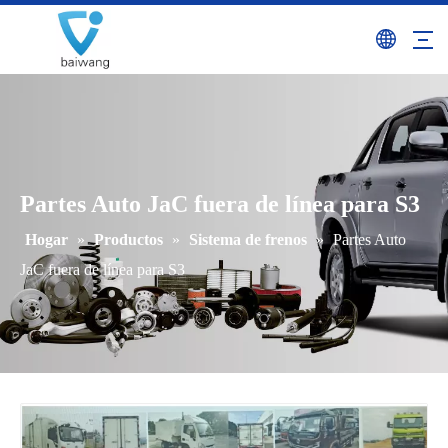
Partes Auto JaC fuera de línea para S3
Hogar
»
Productos
»
Sistema de frenos
»
Partes Auto
JaC fuera de línea para S3