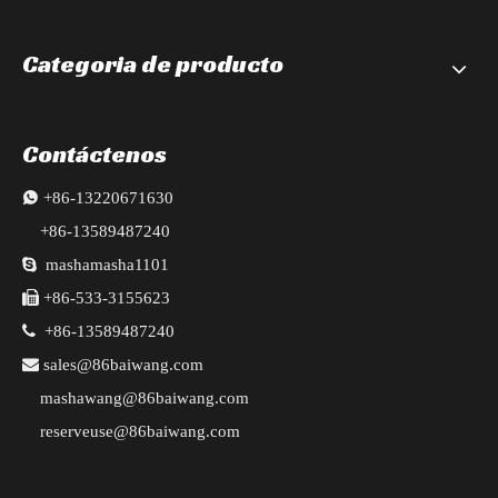
Categoria de producto
Contáctenos

+86-13220671630
+86-13589487240

mashamasha1101

+86-533-3155623

+86-13589487240

sales@86baiwang.com
mashawang@86baiwang.com
reserveuse@86baiwang.com