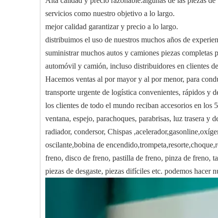
Alta calidad y precio razonable.algunas de las piezas de
servicios como nuestro objetivo a lo largo.
mejor calidad garantizar y precio a lo largo.
distribuimos el uso de nuestros muchos años de experie
suministrar muchos autos y camiones piezas completas pa
automóvil y camión, incluso distribuidores en clientes 
Hacemos ventas al por mayor y al por menor, para conduc
transporte urgente de logística convenientes, rápidos y d
los clientes de todo el mundo reciban accesorios en 
ventana, espejo, parachoques, parabrisas, luz trasera y de
radiador, condersor, Chispas ,acelerador,gasonline,oxíg
oscilante,bobina de encendido,trompeta,resorte,choque,ró
freno, disco de freno, pastilla de freno, pinza de freno, 
piezas de desgaste, piezas difíciles etc. podemos hacer nu