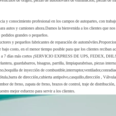
 vehículos de origen, piezas de automóviles de eliminación, piezas de ma
ncia y conocimiento profesional en los campos de autopartes, con traba
ra autos y camiones ahora.Damos la bienvenida a los clientes que nos c
de pedidos grandes o pequeños.
tores y pequeños fabricantes de reparación de automóviles.Proporcionar
e bajo costo, en el menor tiempo posible para que los clientes reciban a
los 5 a 7 días más cortos ¡SERVICIO EXPRESS DE UPS, FEDEX, DHL!Ele
lantera, guardabarros, bisagras, parrilla, limpiaparabrisas, piezas intern
eno,boquilla de inyección de combustible,interruptor,ventilador,conrad
tula,barra de dirección,cubierta antipolvo,casquillo,dirección , Válvula
tambor de freno, zapata de freno, brazos de control, traje de distribución
estro mejor esfuerzo para servir a los clientes.