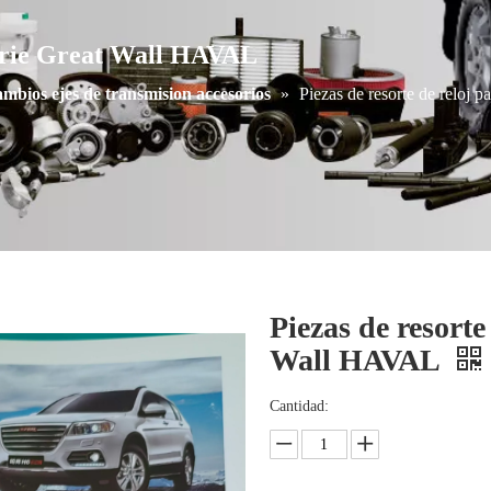
 serie Great Wall HAVAL
ambios ejes de transmision accesorios
»
Piezas de resorte de reloj 
Piezas de resorte
Wall HAVAL
Cantidad: