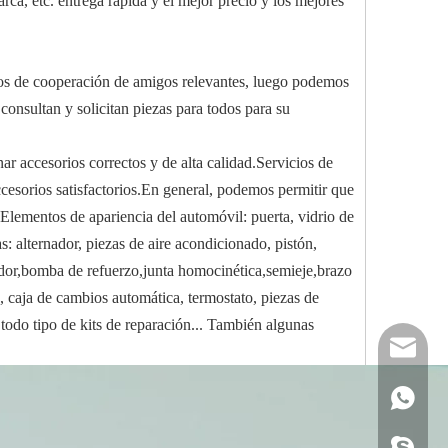
rca, etc. entrega rápida y el mejor precio y los mejores
jos de cooperación de amigos relevantes, luego podemos
onsultan y solicitan piezas para todos para su
 accesorios correctos y de alta calidad.Servicios de
ccesorios satisfactorios.En general, podemos permitir que
mentos de apariencia del automóvil: puerta, vidrio de
as: alternador, piezas de aire acondicionado, pistón,
iador,bomba de refuerzo,junta homocinética,semieje,brazo
, caja de cambios automática, termostato, piezas de
, todo tipo de kits de reparación... También algunas
reserveu
mashawa
+861322
sales@86
+861358
mashama