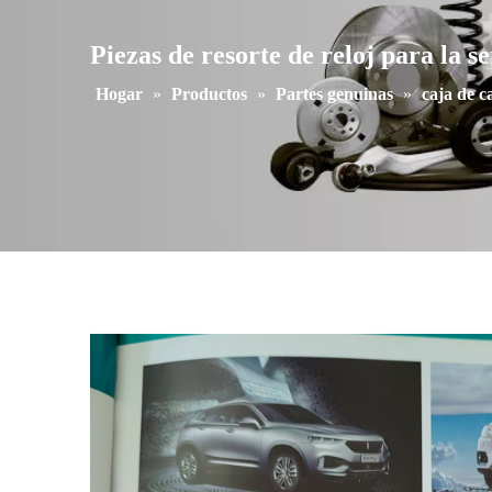
Piezas de resorte de reloj para la
Hogar
»
Productos
»
Partes genuinas
»
caja de c