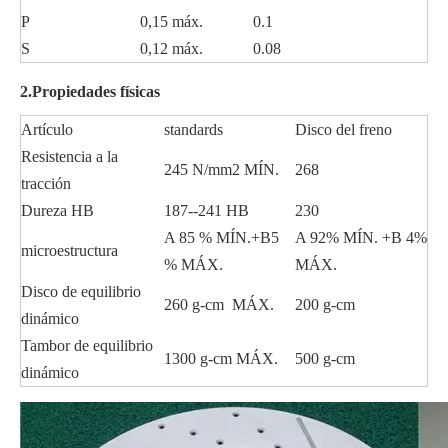
P
0,15 máx.
0.1
S
0,12 máx.
0.08
2.Propiedades físicas
Artículo
standards
Disco del freno
Resistencia a la
245 N/mm2 MÍN.
268
tracción
Dureza HB
187--241 HB
230
A 85 % MÍN.+B5
A 92% MÍN. +B 4%
microestructura
% MÁX.
MÁX.
Disco de equilibrio
260 g-cm MÁX.
200 g-cm
dinámico
Tambor de equilibrio
1300 g-cm MÁX.
500 g-cm
dinámico