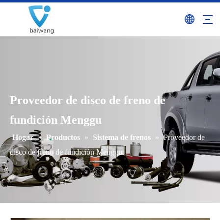
Proveedor de disco de freno de
fundición Menggu
Hogar
»
Productos
»
Sistema de frenos
»
Proveedor de
disco de freno de fundición Menggu