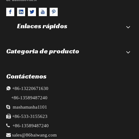
Enlaces rápidos
Categoria de producto
Contáctenos

+86-13220671630
+86-13589487240

mashamasha1101

+86-533-3155623

+86-13589487240

sales@86baiwang.com