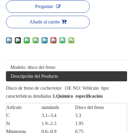
Preguntar
Añadir al carrito
Modelo:
disco del freno
Descripción del Producto
Disco de freno de coche/rotor OE NO: Vehículo tipo:
características detalladas
1.Químico especificación
Artículo
standards
Disco del freno
C
3.1--3.4
3.3
Si
1.9--2.3
1.95
Minnesota
0.6--0.9
0.75