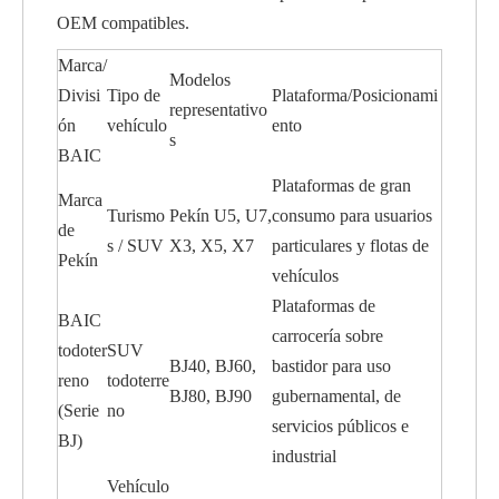
OEM compatibles.
Marca/
Modelos
Divisi
Tipo de
Plataforma/Posicionami
representativo
ón
vehículo
ento
s
BAIC
Plataformas de gran
Marca
Turismo
Pekín U5, U7,
consumo para usuarios
de
s / SUV
X3, X5, X7
particulares y flotas de
Pekín
vehículos
Plataformas de
BAIC
carrocería sobre
todoter
SUV
BJ40, BJ60,
bastidor para uso
reno
todoterre
BJ80, BJ90
gubernamental, de
(Serie
no
servicios públicos e
BJ)
industrial
Vehículo