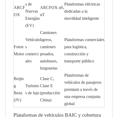
s de
Plataformas eléctricas
ARCF
ARCFOX αS,
Nuevas
dedicadas a la
OX
αT
Energías
movilidad inteligente
(EV)
Camiones
Vehículo
ligeros,
Plataformas comerciales
Foton
s
camiones
para logística,
Motor
comerci
pesados,
construcción y
ales
autobuses,
transporte público
furgonetas
Plataformas de
Beijin
Clase C,
vehículos de pasajeros
g
Turismo
Clase E
premium a través de
Benz
s de lujo
(producción
una empresa conjunta
(JV)
China)
global
Plataformas de vehículos BAIC y cobertura