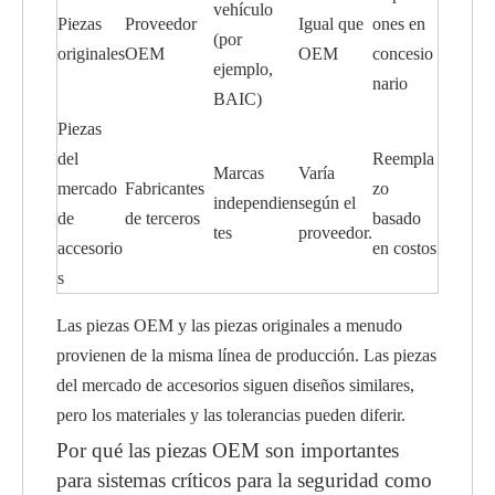
vehículo
Piezas
Proveedor
Igual que
ones en
(por
originales
OEM
OEM
concesio
ejemplo,
nario
BAIC)
Piezas
del
Reempla
Marcas
Varía
mercado
Fabricantes
zo
independien
según el
de
de terceros
basado
tes
proveedor.
accesorio
en costos
s
Las piezas OEM y las piezas originales a menudo
provienen de la misma línea de producción. Las piezas
del mercado de accesorios siguen diseños similares,
pero los materiales y las tolerancias pueden diferir.
Por qué las piezas OEM son importantes
para sistemas críticos para la seguridad como