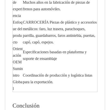
de
Muchos años en la fabricación de piezas de
experi
frenos para automóviles.
encia
Enfoq
CARROCERÍA Piezas de plástico y accesorios
ue del
metálicos: faro, luz trasera, parachoques,
produ
parrilla, guardabarros, faros antiniebla, puertas,
cto
capó, capó, espejos.
Orient
Especificaciones basadas en plataforma y
ación
soporte de ensamblaje
OEM
Sumin
istro
Coordinación de producción y logística listas
Globa
para la exportación.
l
Conclusión