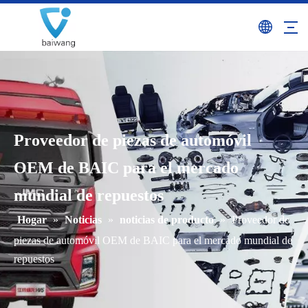
Proveedor de piezas de automóvil
OEM de BAIC para el mercado
mundial de repuestos
Hogar
»
Noticias
»
noticias de producto
»
Proveedor de
piezas de automóvil OEM de BAIC para el mercado mundial de
repuestos