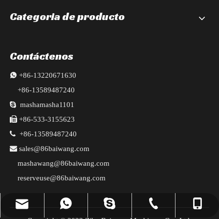
Categoria de producto
Contáctenos

+86-13220671630
+86-13589487240

mashamasha1101

+86-533-3155623

+86-13589487240

sales@86baiwang.com
mashawang@86baiwang.com
reserveuse@86baiwang.com
reserveuse@86baiwang.com
+86-13589487240
+86-533-3155623
+8613220671630
mashamasha1101