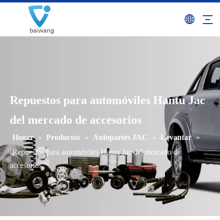
Repuestos para automóviles Hantu Jac
del mercado de accesorios
Hogar
»
Productos
»
Autopartes JAC
»
Levantar
»
Repuestos para automóviles Hantu Jac del mercado de
accesorios