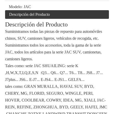
Modelo:
JAC
Descripción del Producto
Descripción del Producto
Suministramos todas las piezas de repuesto para automóviles
chinos, SUV, camiones ligeros, vehículos de recogida, etc.
Suministramos todos los accesorios, toda la gama de la serie
JAC, todos los artículos para la serie JAC SUV, camionetas,
camiones ligeros.
Tales como: serie JAC SHUAILING: serie K
,H,W,X,T,I,Q,E,S,N :Q3... Q6... Q7... T6... T8... JS8... J7...
J7plus... JS6... E-J7... E-JS4... E-JS1... GELFA...
tales como: GRAN MURALLA, HAVAL SUV, BYD,
CHERY, MG, FLORID, SEGURO, WINGLE, PERI,
HOVER, COOLBEAR, COWRY, IDEA, MG, XIALI, JAC-
REIN, REFINE, ZHONGHUA, BYD, GEELY, HAFEI, JMC
,CHANGHE,ZOTYE,LANDWIND,TRANSSIT,DONGFEN