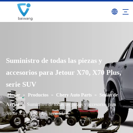
Suministro de todas las piezas y
accesorios para Jetour X70, X70 Plus,
serie SUV
Hogar
»
Productos
»
Chery Auto Parts
»
Sedán de
Arrizo
»
Suministro de todas las piezas y accesorios para
Jetour X70, X70 Plus, serie SUV