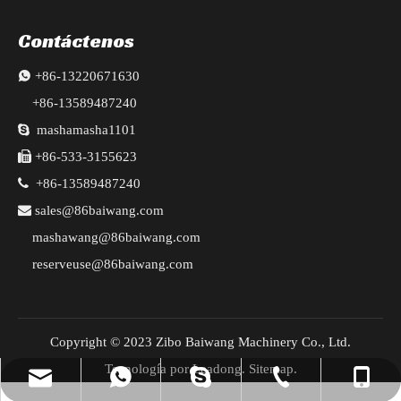
Contáctenos

+86-13220671630
+86-13589487240

mashamasha1101

+86-533-3155623

+86-13589487240

sales@86baiwang.com
mashawang@86baiwang.com
reserveuse@86baiwang.com
Copyright © 2023 Zibo Baiwang Machinery Co., Ltd.
Tecnología por
Leadong
.
Sitemap
.
reserveuse@86baiwang.com
+86-13589487240
+86-533-3155623
+8613220671630
mashamasha1101