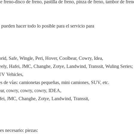
 freno-disco de freno, pastilla de freno, pinza de freno, tambor de freno,
, pueden hacer todo lo posible para el servicio para
d, Safe, Wingle, Peri, Hover, Coolbear, Cowry, Idea,
eely, Hafei, JMC, Changhe, Zotye, Landwind, Transsit, Wuling Series;
UV Vehicles,
ies de vías: camionetas pequeñas, mini camiones, SUV, etc.
lbear, cowry, cowry, cowry, IDEA,
fei, JMC, Changhe, Zotye, Landwind, Transsit,
es necesario: piezas: