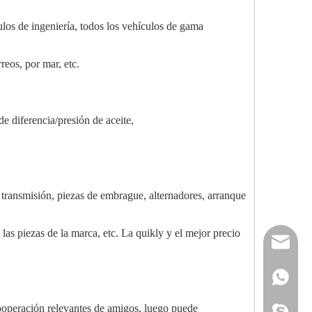
s de ingeniería, todos los vehículos de gama
eos, por mar, etc.
e diferencia/presión de aceite,
a transmisión, piezas de embrague, alternadores, arranque
 las piezas de la marca, etc. La quikly y el mejor precio
reserveu
mashawa
+861322
ooperación relevantes de amigos, luego puede
sales@86
+861358
mashama