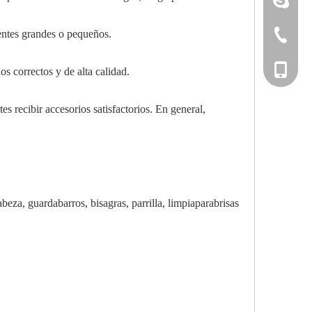
ientes grandes o pequeños.
+86-533-
+86-135
s correctos y de alta calidad.
es recibir accesorios satisfactorios. En general,
beza, guardabarros, bisagras, parrilla, limpiaparabrisas