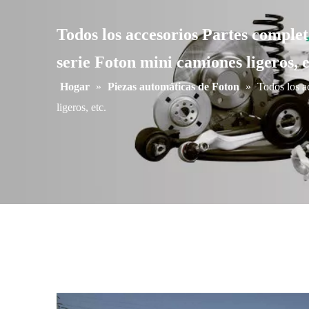
Todos los accesorios Partes comple
serie Foton mini camiones ligeros, e
Hogar
»
Piezas automáticas de Foton
»
Todos los a
ligeros, etc.