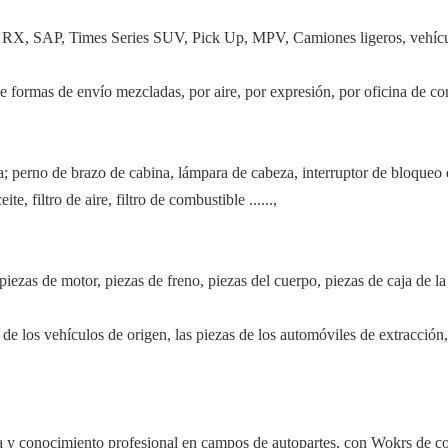
RX, SAP, Times Series SUV, Pick Up, MPV, Camiones ligeros, vehículo
formas de envío mezcladas, por aire, por expresión, por oficina de corr
a; perno de brazo de cabina, lámpara de cabeza, interruptor de bloqueo d
ite, filtro de aire, filtro de combustible ......,
iezas de motor, piezas de freno, piezas del cuerpo, piezas de caja de l
 de los vehículos de origen, las piezas de los automóviles de extracción,
a y conocimiento profesional en campos de autopartes, con Wokrs de c