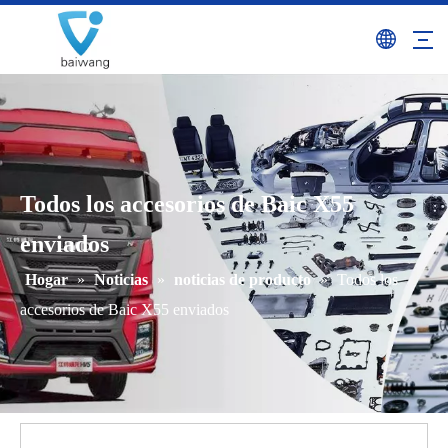
Todos los accesorios de Baic X55
enviados
Hogar
»
Noticias
»
noticias de producto
»
Todos los
accesorios de Baic X55 enviados