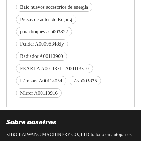
Baic nuevos accesorios de energía
Piezas de autos de Beijing
parachoques ash003822
Fender A00095348dy
Radiador A00113960
FEARLA A00113311 A00113310
Lámpara A00114054
Ash003825
Mirror A00113916
Sobre nosotros
ZIBO BAIWANG MACHINERY CO.,LTD trabajó en autopartes