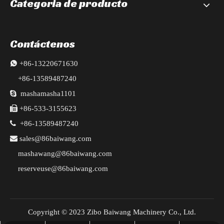
Categoria de producto
Contáctenos

+86-13220671630
+86-13589487240

mashamasha1101

+86-533-3155623

+86-13589487240

sales@86baiwang.com
mashawang@86baiwang.com
reserveuse@86baiwang.com
Copyright © 2023 Zibo Baiwang Machinery Co., Ltd.