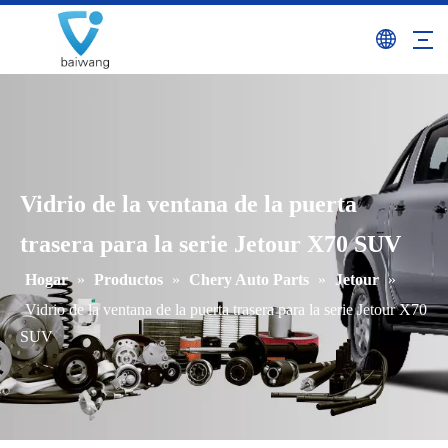
Vidrio de la ventana de la puerta
trasera para la serie Jetour X70 SUV
Hogar
»
Productos
»
Chery Auto Parts
»
Jetour
»
Vidrio de la ventana de la puerta trasera para la serie Jetour X70
SUV