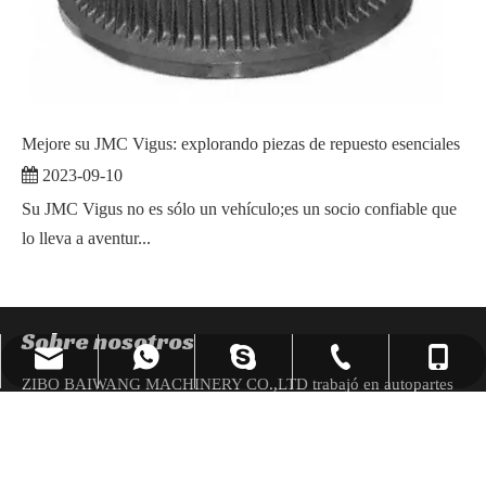
Mejore su JMC Vigus: explorando piezas de repuesto esenciales
2023-09-10
Su JMC Vigus no es sólo un vehículo;es un socio confiable que
lo lleva a aventur...
Sobre nosotros
reserveuse@86baiwang.com
+86-13589487240
+86-533-3155623
+8613220671630
mashamasha1101
ZIBO BAIWANG MACHINERY CO.,LTD trabajó en autopartes
mashawang@86baiwang.com
+8613589487240
durante muchos años, se ha centrado en la producción,
procesamiento y operación de accesorios para sistemas de frenos
sales@86baiwang.com
de automóviles.