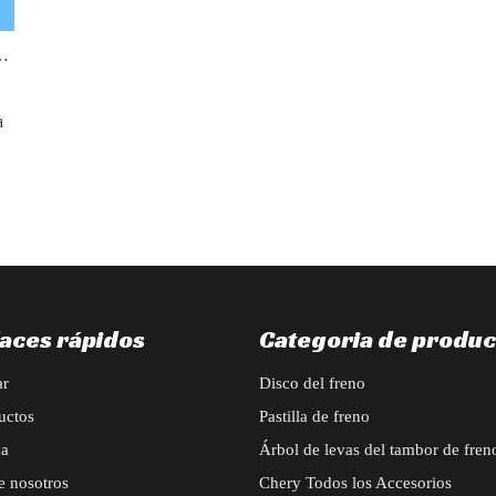
os de disco sobre los frenos de tambor?
a
laces rápidos
Categoria de produc
ar
Disco del freno
uctos
Pastilla de freno
ca
Árbol de levas del tambor de fren
e nosotros
Chery Todos los Accesorios