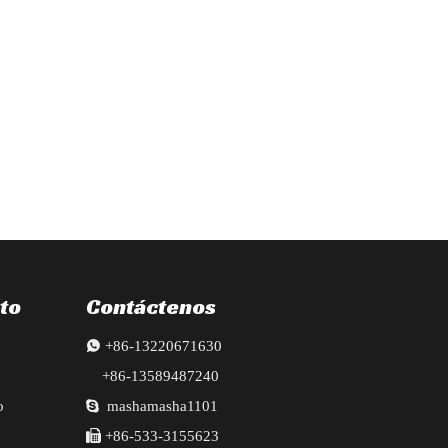
to
Contáctenos

+86-13220671630
+86-13589487240
o

mashamasha1101

+86-533-3155623