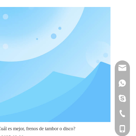
reserveu
mashawa
+861322
sales@86
+861358
mashama
+86-533-
uál es mejor, frenos de tambor o disco?
+86-135