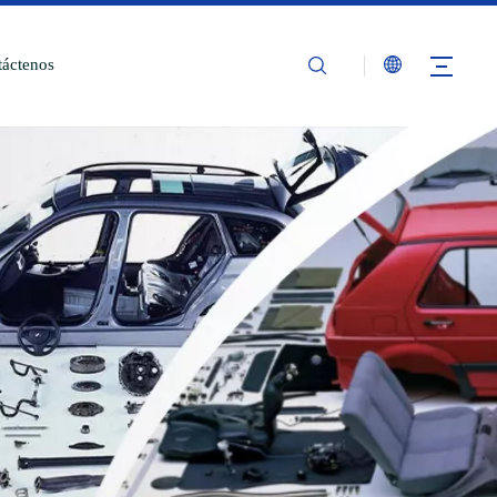
áctenos