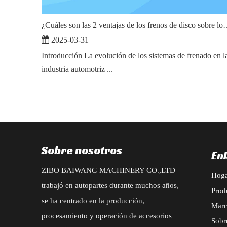
¿Cuáles son las 2 ventajas de los fren
2025-03-31
Introducción La evolución de los sistemas de frenado en l
industria automotriz ...
Sobre nosotros
En
ZIBO BAIWANG MACHINERY CO.,LTD
Hog
trabajó en autopartes durante muchos años,
Prod
se ha centrado en la producción,
Mar
procesamiento y operación de accesorios
Sobr