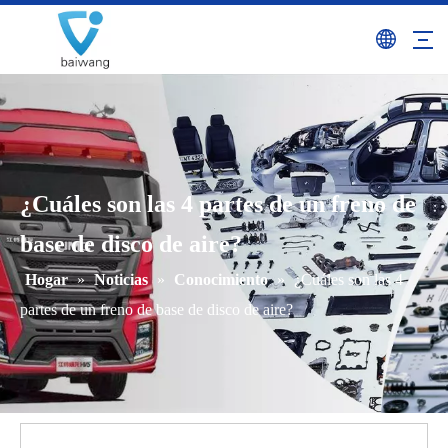
¿Cuáles son las 4 partes de un freno de
base de disco de aire?
Hogar
»
Noticias
»
Conocimiento
»
¿Cuáles son las 4
partes de un freno de base de disco de aire?