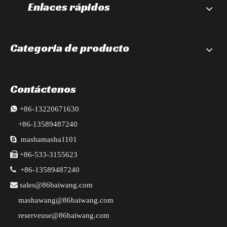
Enlaces rápidos
Categoria de producto
Contáctenos

+86-13220671630
+86-13589487240

mashamasha1101

+86-533-3155623

+86-13589487240

sales@86baiwang.com
mashawang@86baiwang.com
reserveuse@86baiwang.com