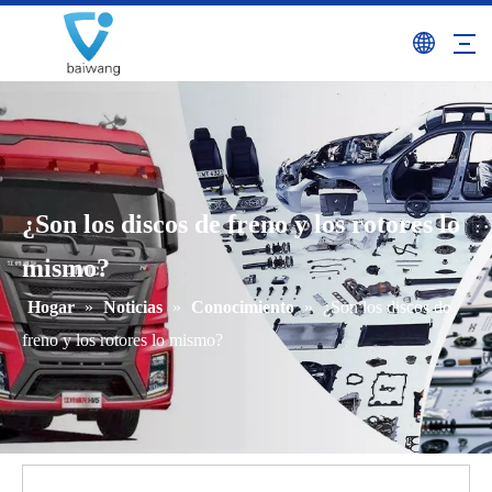
¿Son los discos de freno y los rotores lo
mismo?
Hogar
»
Noticias
»
Conocimiento
»
¿Son los discos de
freno y los rotores lo mismo?