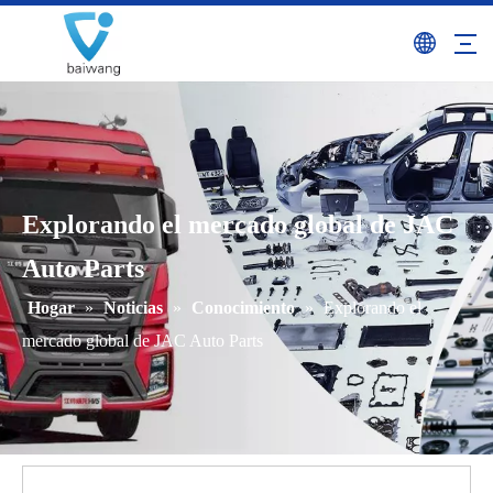
Explorando el mercado global de JAC
Auto Parts
Hogar
»
Noticias
»
Conocimiento
»
Explorando el
mercado global de JAC Auto Parts