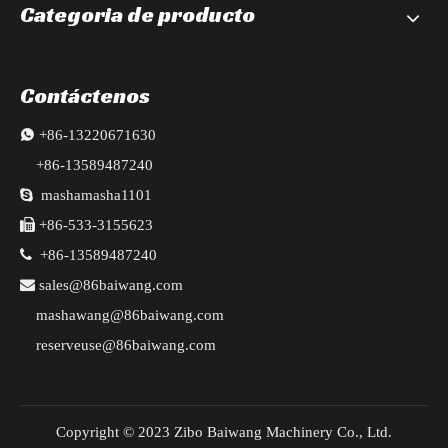
Categoria de producto
Contáctenos

+86-13220671630
+86-13589487240

mashamasha1101

+86-533-3155623

+86-13589487240

sales@86baiwang.com
mashawang@86baiwang.com
reserveuse@86baiwang.com
Copyright © 2023 Zibo Baiwang Machinery Co., Ltd.