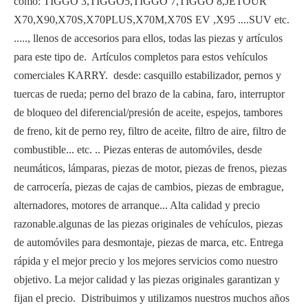
como: TIGGO 3,TIGGO5,TIGGO 7,TIGGO 8,JETOUR
X70,X90,X70S,X70PLUS,X70M,X70S EV ,X95 ....SUV etc.
....., llenos de accesorios para ellos, todas las piezas y artículos
para este tipo de.
Artículos completos para estos vehículos
comerciales KARRY.
desde: casquillo estabilizador, pernos y
tuercas de rueda; perno del brazo de la cabina, faro, interruptor
de bloqueo del diferencial/presión de aceite, espejos, tambores
de freno, kit de perno rey, filtro de aceite, filtro de aire, filtro de
combustible... etc. .. Piezas enteras de automóviles, desde
neumáticos, lámparas, piezas de motor, piezas de frenos, piezas
de carrocería, piezas de cajas de cambios, piezas de embrague,
alternadores, motores de arranque... Alta calidad y precio
razonable.algunas de las piezas originales de vehículos, piezas
de automóviles para desmontaje, piezas de marca, etc. Entrega
rápida y el mejor precio y los mejores servicios como nuestro
objetivo. La mejor calidad y las piezas originales garantizan y
fijan el precio.
Distribuimos y utilizamos nuestros muchos años