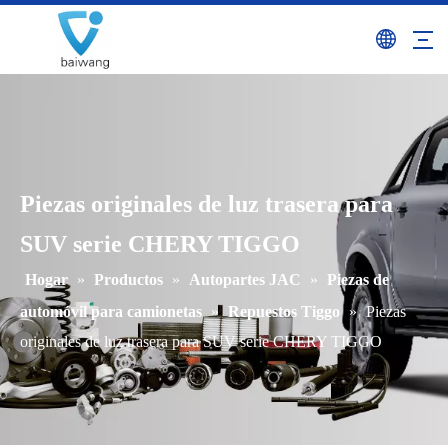
Piezas originales de luz trasera para
SUV serie CHERY TIGGO
Hogar
»
Productos
»
Autopartes JAC
»
Piezas de
automóvil para camionetas
»
Repuestos Tiggo
»
Piezas
originales de luz trasera para SUV serie CHERY TIGGO