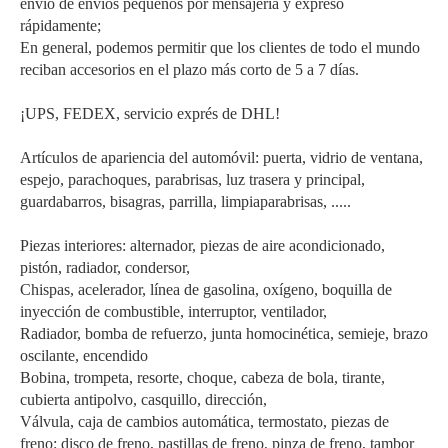
envío de envíos pequeños por mensajería y expreso
rápidamente;
En general, podemos permitir que los clientes de todo el mundo
reciban accesorios en el plazo más corto de 5 a 7 días.
¡UPS, FEDEX, servicio exprés de DHL!
Artículos de apariencia del automóvil: puerta, vidrio de ventana,
espejo, parachoques, parabrisas, luz trasera y principal,
guardabarros, bisagras, parrilla, limpiaparabrisas, .....
Piezas interiores: alternador, piezas de aire acondicionado,
pistón, radiador, condersor,
Chispas, acelerador, línea de gasolina, oxígeno, boquilla de
inyección de combustible, interruptor, ventilador,
Radiador, bomba de refuerzo, junta homocinética, semieje, brazo
oscilante, encendido
Bobina, trompeta, resorte, choque, cabeza de bola, tirante,
cubierta antipolvo, casquillo, dirección,
Válvula, caja de cambios automática, termostato, piezas de
freno: disco de freno, pastillas de freno, pinza de freno, tambor