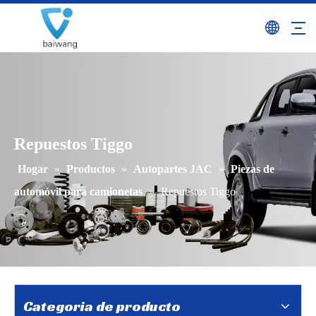
Repuestos Tiggo
Hogar
»
Productos
»
Autopartes JAC
»
Piezas de
automóvil para camionetas
»
Repuestos Tiggo
Categoria de producto