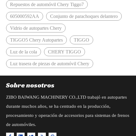
Repuestos de automóvil Chery Tiggo7
605000592AA
Conjunto de parachoques delantero
Vidrio de autopartes Chery
TIGGO5 Chery Autopartes
TIGGO
Luz de la cola
CHERY TIGGO
Luz trasera de piezas de automóvil Chery
Sobre nosotros
ZIBO BAIWANG MACHINERY CO.,LTD trabajó en autopartes
durante muchos años, se ha centrado en la producción,
procesamiento y operación de accesorios para sistemas de frenos
de automóviles.