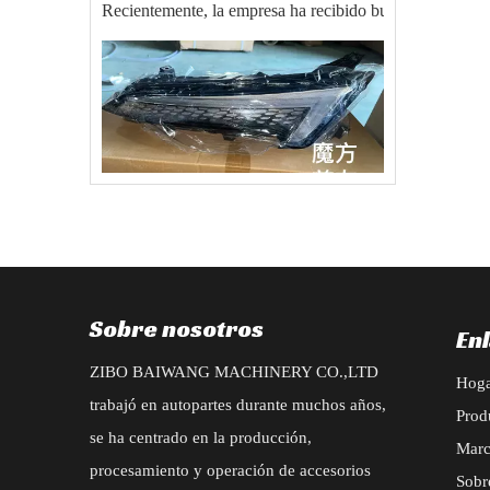
2025-09-22
Orden de BAIC EU5 X55 Auto Parts Export Exporta con éxito
El 20 de agosto de 2025, nuestra compañía recibió un gra
Sobre nosotros
En
ZIBO BAIWANG MACHINERY CO.,LTD
Hog
trabajó en autopartes durante muchos años,
Prod
se ha centrado en la producción,
2025-07-04
Mar
procesamiento y operación de accesorios
Nuevo pedido para accesorios de tipo Changan CS95 2019
Sobr