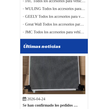
JAC Todos los accesorios para vehículos
WULING Todos los accesorios para vehículos
2026-01-05
Zibo Baiwang Machinery Co., Ltd. logra un gran avance en el comercio internacional con una exportación exitosa de autopartes BAIC a Polonia
GEELY Todos los accesorios para vehículos
Zibo Baiwang Machinery Co., Ltd. logra un gran avance 
Great Wall Todos los accesorios para vehículos
JMC Todos los accesorios para vehículos
Últimas noticias
2026-04-24
Se han confirmado los pedidos de exportación de autopartes de BYD Song Plus y Toyota Hilux.
Recientemente, la empresa ha recibido buenas noticias. 