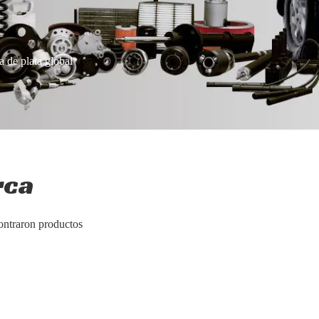
a de plata global
rca
ontraron productos