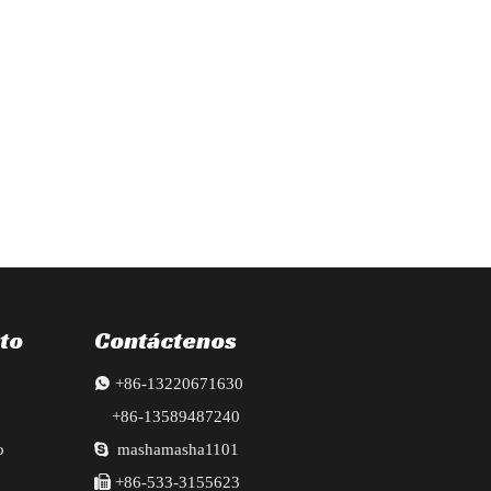
diador, faros, radiador, guardabarros, parachoques, puertas, vigas de l
to
Contáctenos

+86-13220671630
+86-13589487240
o

mashamasha1101

+86-533-3155623