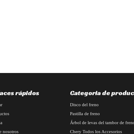
n pedido para accesorios exteriores automotrices BAIC X55: marco de ra
laces rápidos
Categoria de produc
ar
Disco del freno
uctos
Pastilla de freno
ca
Árbol de levas del tambor de fren
e nosotros
Chery Todos los Accesorios