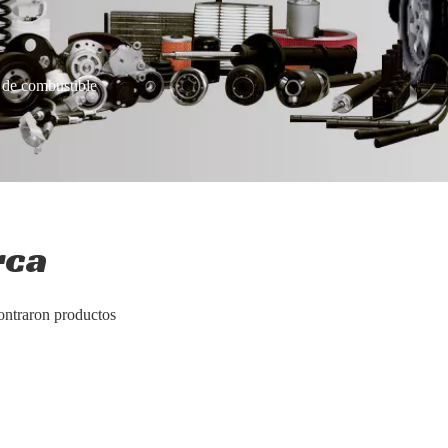
 de combustible
rca
ontraron productos