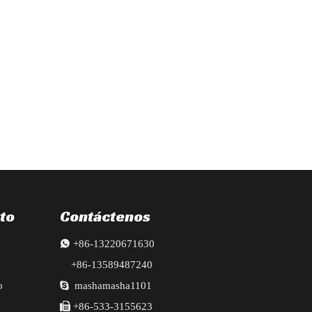
diador, faros, radiador, guardabarros, parachoques, puertas, vigas de l
to
Contáctenos

+86-13220671630
+86-13589487240
o

mashamasha1101

+86-533-3155623