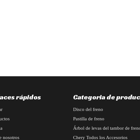
n pedido para accesorios exteriores automotrices BAIC X55: marco de ra
laces rápidos
Categoria de produc
ar
Disco del freno
uctos
Pastilla de freno
ca
Árbol de levas del tambor de fren
e nosotros
Chery Todos los Accesorios