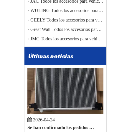
JAC Todos los accesorios para vehículos
WULING Todos los accesorios para vehículos
2026-01-05
Zibo Baiwang Machinery Co., Ltd. logra un gran avance en el comercio internacional con una exportación exitosa de autopartes BAIC a Polonia
GEELY Todos los accesorios para vehículos
Zibo Baiwang Machinery Co., Ltd. logra un gran avance 
Great Wall Todos los accesorios para vehículos
JMC Todos los accesorios para vehículos
Últimas noticias
2026-04-24
Se han confirmado los pedidos de exportación de autopartes de BYD Song Plus y Toyota Hilux.
Recientemente, la empresa ha recibido buenas noticias. 