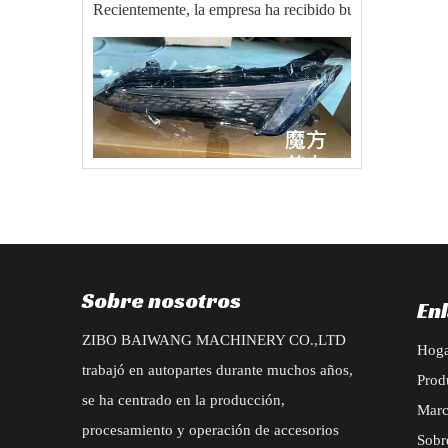
2025-09-22
Orden de BAIC EU5 X55 Auto Parts Export Exporta con éxito
El 20 de agosto de 2025, nuestra compañía recibió un gra
Sobre nosotros
En
ZIBO BAIWANG MACHINERY CO.,LTD
Hog
trabajó en autopartes durante muchos años,
Prod
se ha centrado en la producción,
2025-07-04
Mar
procesamiento y operación de accesorios
Nuevo pedido para accesorios de tipo Changan CS95 2019
Sobr