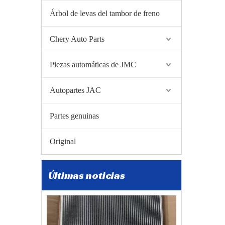
Árbol de levas del tambor de freno
Chery Auto Parts
Piezas automáticas de JMC
Autopartes JAC
2026-01-05
Partes genuinas
Zibo Baiwang Machinery Co., Ltd. logra un gran avance en el comercio internacional con una exportación exitosa de autopartes BAIC a Polonia
Zibo Baiwang Machinery Co., Ltd. logra un gran avance 
Original
Últimas noticias