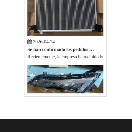
2026-04-24
Se han confirmado los pedidos de exportación de autopartes de BYD Song Plus y Toyota Hilux.
Recientemente, la empresa ha recibido buenas noticias. 
2025-09-22
Orden de BAIC EU5 X55 Auto Parts Export Exporta con éxito
El 20 de agosto de 2025, nuestra compañía recibió un gra